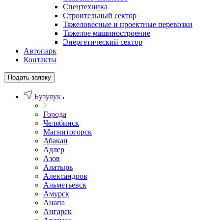
Спецтехника
Строительный сектор
Тяжеловесные и проектные перевозки
Тяжелое машиностроение
Энергетический сектор
Автопарк
Контакты
Подать заявку
Бузулук
Города
Челябинск
Магнитогорск
Абакан
Адлер
Азов
Алатырь
Александров
Альметьевск
Амурск
Анапа
Ангарск