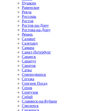
Пушкин
Раменское
Ревда
Россошь
Ростов
Ростов-на-Дону
Ростова-на-Дону
Рязань
Салават
Салехард
Самара
Санкт-Петербург
Саранск
Сарапул
Саратов
Сатка
Северодвинск
Сегежа
Сергиев Посад
Серов
Серпухов
Сибай
Славянск-на-Кубани
Смоленск
Снежинск