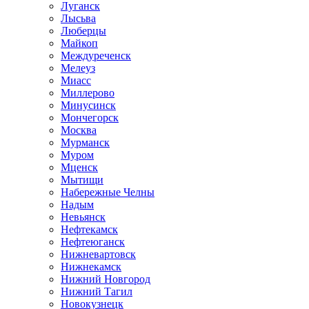
Луганск
Лысьва
Люберцы
Майкоп
Междуреченск
Мелеуз
Миасс
Миллерово
Минусинск
Мончегорск
Москва
Мурманск
Муром
Мценск
Мытищи
Набережные Челны
Надым
Невьянск
Нефтекамск
Нефтеюганск
Нижневартовск
Нижнекамск
Нижний Новгород
Нижний Тагил
Новокузнецк