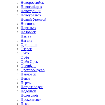
Новороссийск
Новосибирск
Новотроицк
Новоуральск
Новый Уренгой
Ногинск
Норильск
Ноябрьск
Нытва
Нягань
Одинцово
Озёрск
Омск
Орёл
Орёл Орск
Оренбург
Орехово-Зуево
Павловск
Пенза
Пермь
Петрозаводск
Подольск
Полевской
Прокопьевск
Псков