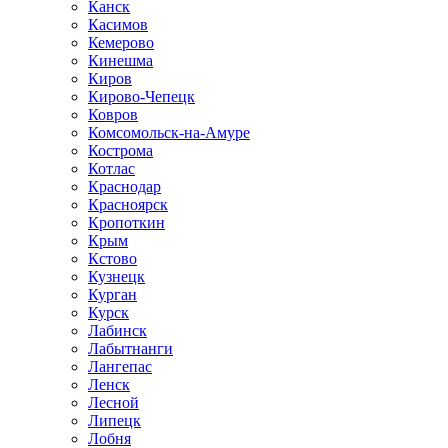
Канск
Касимов
Кемерово
Кинешма
Киров
Кирово-Чепецк
Ковров
Комсомольск-на-Амуре
Кострома
Котлас
Краснодар
Красноярск
Кропоткин
Крым
Кстово
Кузнецк
Курган
Курск
Лабинск
Лабытнанги
Лангепас
Ленск
Лесной
Липецк
Лобня