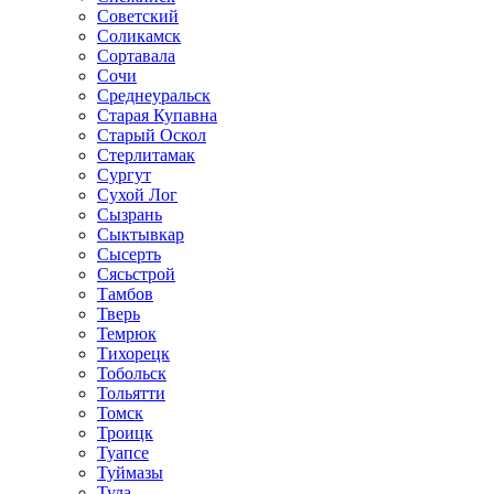
Советский
Соликамск
Сортавала
Сочи
Среднеуральск
Старая Купавна
Старый Оскол
Стерлитамак
Сургут
Сухой Лог
Сызрань
Сыктывкар
Сысерть
Сясьстрой
Тамбов
Тверь
Темрюк
Тихорецк
Тобольск
Тольятти
Томск
Троицк
Туапсе
Туймазы
Тула