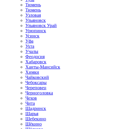
Тюмень
Тюмень
Узловая
Ульяновск
Ульяновск Урай
Урюпинск
Усинск
Уфа
Ухта
Учалы
Феодосия
Хабаровск
Ханты-Мансийск
Химки
Чайковский
Чебоксары
Череповец
Черноголовка
Чехов
Чита
Шадринск
Шарья
Шебекино
Щёкино