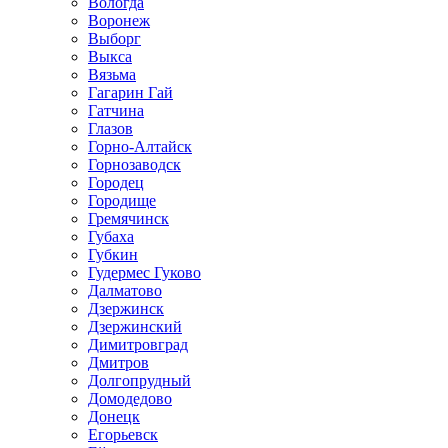
Вологда
Воронеж
Выборг
Выкса
Вязьма
Гагарин Гай
Гатчина
Глазов
Горно-Алтайск
Горнозаводск
Городец
Городище
Гремячинск
Губаха
Губкин
Гудермес Гуково
Далматово
Дзержинск
Дзержинский
Димитровград
Дмитров
Долгопрудный
Домодедово
Донецк
Егорьевск