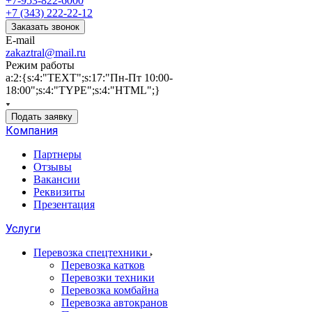
+7-953-822-6000
+7 (343) 222-22-12
Заказать звонок
E-mail
zakaztral@mail.ru
Режим работы
a:2:{s:4:"TEXT";s:17:"Пн-Пт 10:00-
18:00";s:4:"TYPE";s:4:"HTML";}
Подать заявку
Компания
Партнеры
Отзывы
Вакансии
Реквизиты
Презентация
Услуги
Перевозка спецтехники
Перевозка катков
Перевозки техники
Перевозка комбайна
Перевозка автокранов