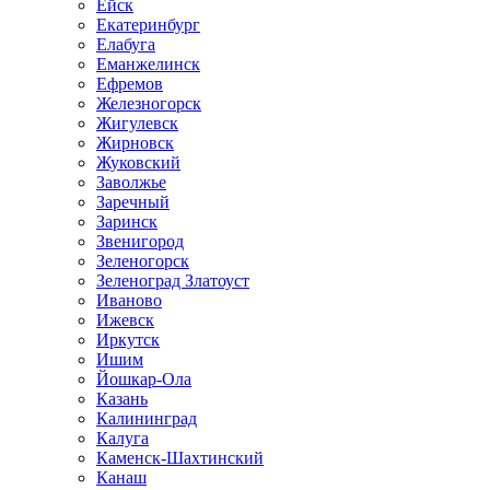
Ейск
Екатеринбург
Елабуга
Еманжелинск
Ефремов
Железногорск
Жигулевск
Жирновск
Жуковский
Заволжье
Заречный
Заринск
Звенигород
Зеленогорск
Зеленоград Златоуст
Иваново
Ижевск
Иркутск
Ишим
Йошкар-Ола
Казань
Калининград
Калуга
Каменск-Шахтинский
Канаш