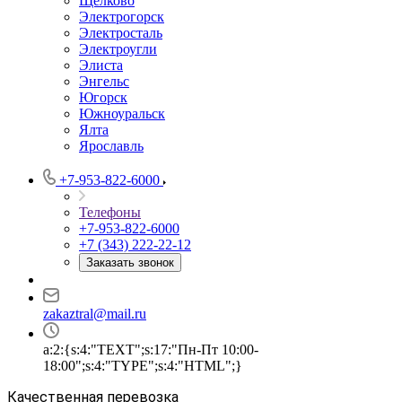
Щёлково
Электрогорск
Электросталь
Электроугли
Элиста
Энгельс
Югорск
Южноуральск
Ялта
Ярославль
+7-953-822-6000
Телефоны
+7-953-822-6000
+7 (343) 222-22-12
Заказать звонок
zakaztral@mail.ru
a:2:{s:4:"TEXT";s:17:"Пн-Пт 10:00-
18:00";s:4:"TYPE";s:4:"HTML";}
Качественная перевозка