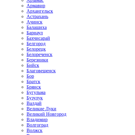
Арзамас
Армавир
Архангельск
Астрахань
Ачинск
Балашиха
Барнаул
Бахчисарай
Белгород
Белорецк
Белореченск
Березники
Бийск
Благовещенск
Бор
Братск
Брянск
Бугульма
Бузулук
Валдай
Великие Луки
Великий Новгород
Владимир
Волгоград
Волжск