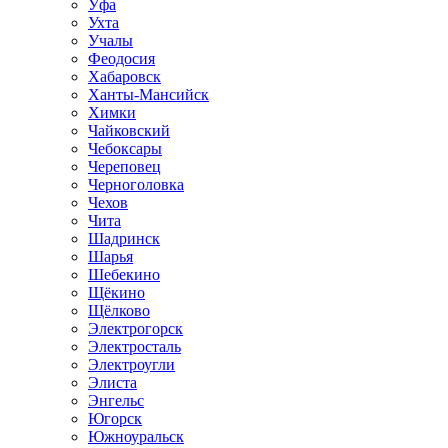
Уфа
Ухта
Учалы
Феодосия
Хабаровск
Ханты-Мансийск
Химки
Чайковский
Чебоксары
Череповец
Черноголовка
Чехов
Чита
Шадринск
Шарья
Шебекино
Щёкино
Щёлково
Электрогорск
Электросталь
Электроугли
Элиста
Энгельс
Югорск
Южноуральск