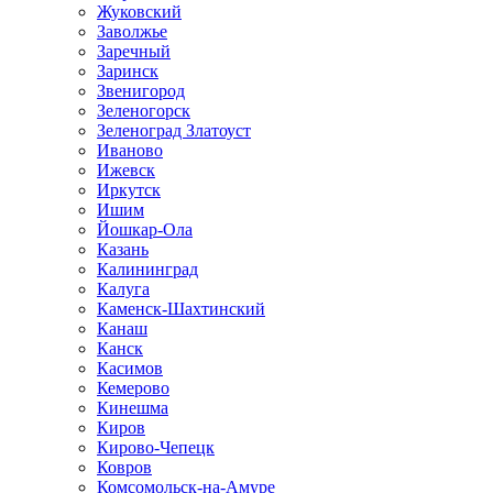
Жуковский
Заволжье
Заречный
Заринск
Звенигород
Зеленогорск
Зеленоград Златоуст
Иваново
Ижевск
Иркутск
Ишим
Йошкар-Ола
Казань
Калининград
Калуга
Каменск-Шахтинский
Канаш
Канск
Касимов
Кемерово
Кинешма
Киров
Кирово-Чепецк
Ковров
Комсомольск-на-Амуре