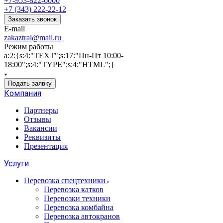
+7-953-822-6000
+7 (343) 222-22-12
Заказать звонок
E-mail
zakaztral@mail.ru
Режим работы
a:2:{s:4:"TEXT";s:17:"Пн-Пт 10:00-
18:00";s:4:"TYPE";s:4:"HTML";}
Подать заявку
Компания
Партнеры
Отзывы
Вакансии
Реквизиты
Презентация
Услуги
Перевозка спецтехники
Перевозка катков
Перевозки техники
Перевозка комбайна
Перевозка автокранов