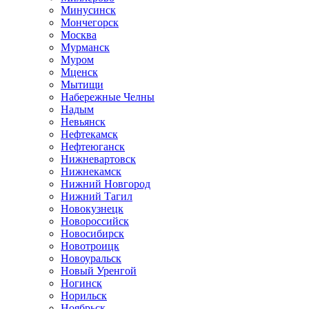
Минусинск
Мончегорск
Москва
Мурманск
Муром
Мценск
Мытищи
Набережные Челны
Надым
Невьянск
Нефтекамск
Нефтеюганск
Нижневартовск
Нижнекамск
Нижний Новгород
Нижний Тагил
Новокузнецк
Новороссийск
Новосибирск
Новотроицк
Новоуральск
Новый Уренгой
Ногинск
Норильск
Ноябрьск