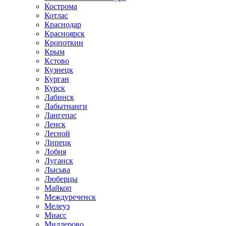
Кострома
Котлас
Краснодар
Красноярск
Кропоткин
Крым
Кстово
Кузнецк
Курган
Курск
Лабинск
Лабытнанги
Лангепас
Ленск
Лесной
Липецк
Лобня
Луганск
Лысьва
Люберцы
Майкоп
Междуреченск
Мелеуз
Миасс
Миллерово