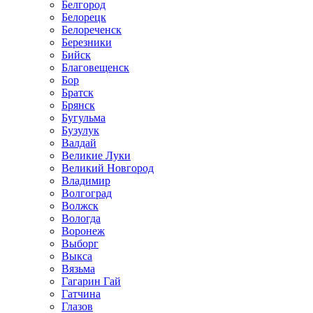
Белгород
Белорецк
Белореченск
Березники
Бийск
Благовещенск
Бор
Братск
Брянск
Бугульма
Бузулук
Валдай
Великие Луки
Великий Новгород
Владимир
Волгоград
Волжск
Вологда
Воронеж
Выборг
Выкса
Вязьма
Гагарин Гай
Гатчина
Глазов