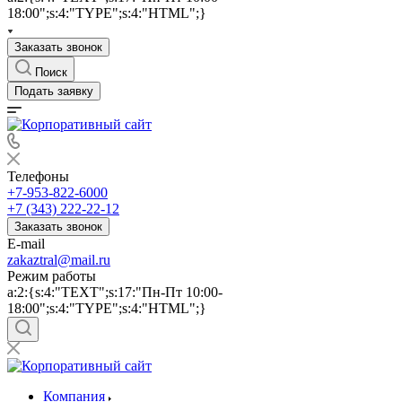
18:00";s:4:"TYPE";s:4:"HTML";}
Заказать звонок
Поиск
Подать заявку
Телефоны
+7-953-822-6000
+7 (343) 222-22-12
Заказать звонок
E-mail
zakaztral@mail.ru
Режим работы
a:2:{s:4:"TEXT";s:17:"Пн-Пт 10:00-
18:00";s:4:"TYPE";s:4:"HTML";}
Компания