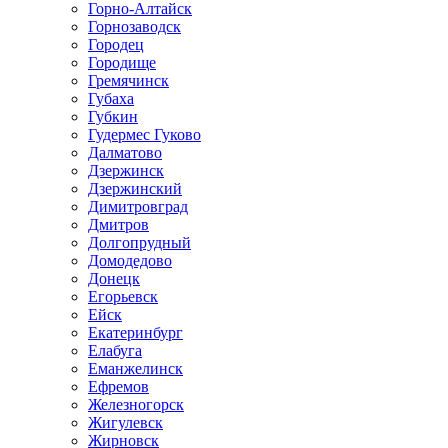
Горно-Алтайск
Горнозаводск
Городец
Городище
Гремячинск
Губаха
Губкин
Гудермес Гуково
Далматово
Дзержинск
Дзержинский
Димитровград
Дмитров
Долгопрудный
Домодедово
Донецк
Егорьевск
Ейск
Екатеринбург
Елабуга
Еманжелинск
Ефремов
Железногорск
Жигулевск
Жирновск