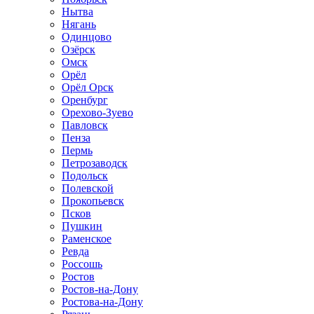
Нытва
Нягань
Одинцово
Озёрск
Омск
Орёл
Орёл Орск
Оренбург
Орехово-Зуево
Павловск
Пенза
Пермь
Петрозаводск
Подольск
Полевской
Прокопьевск
Псков
Пушкин
Раменское
Ревда
Россошь
Ростов
Ростов-на-Дону
Ростова-на-Дону