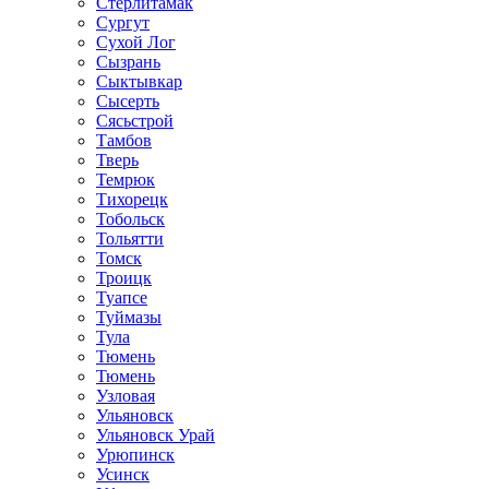
Стерлитамак
Сургут
Сухой Лог
Сызрань
Сыктывкар
Сысерть
Сясьстрой
Тамбов
Тверь
Темрюк
Тихорецк
Тобольск
Тольятти
Томск
Троицк
Туапсе
Туймазы
Тула
Тюмень
Тюмень
Узловая
Ульяновск
Ульяновск Урай
Урюпинск
Усинск