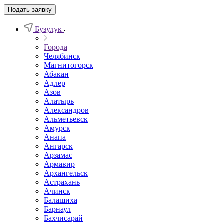
Подать заявку
Бузулук
Города
Челябинск
Магнитогорск
Абакан
Адлер
Азов
Алатырь
Александров
Альметьевск
Амурск
Анапа
Ангарск
Арзамас
Армавир
Архангельск
Астрахань
Ачинск
Балашиха
Барнаул
Бахчисарай