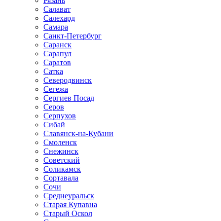
Рязань
Салават
Салехард
Самара
Санкт-Петербург
Саранск
Сарапул
Саратов
Сатка
Северодвинск
Сегежа
Сергиев Посад
Серов
Серпухов
Сибай
Славянск-на-Кубани
Смоленск
Снежинск
Советский
Соликамск
Сортавала
Сочи
Среднеуральск
Старая Купавна
Старый Оскол