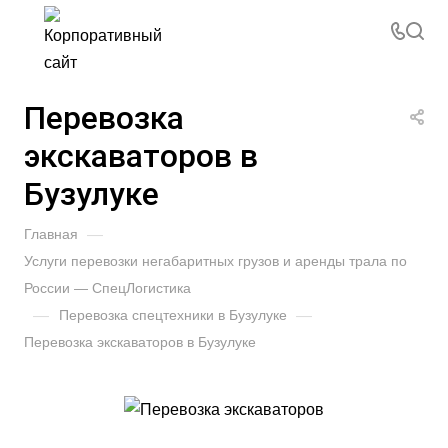
Перевозка
экскаваторов в
Бузулуке
Главная
—
Услуги перевозки негабаритных грузов и аренды трала по
России — СпецЛогистика
—
Перевозка спецтехники в Бузулуке
—
Перевозка экскаваторов в Бузулуке