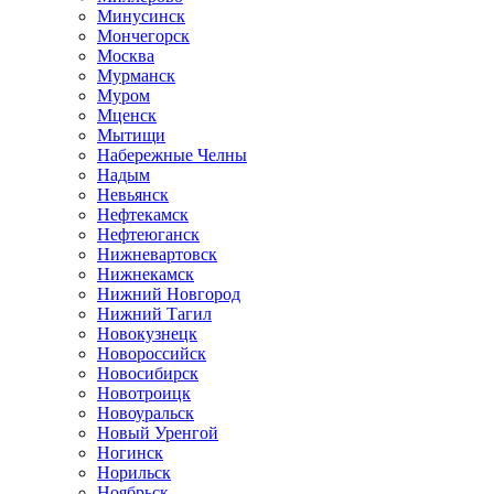
Минусинск
Мончегорск
Москва
Мурманск
Муром
Мценск
Мытищи
Набережные Челны
Надым
Невьянск
Нефтекамск
Нефтеюганск
Нижневартовск
Нижнекамск
Нижний Новгород
Нижний Тагил
Новокузнецк
Новороссийск
Новосибирск
Новотроицк
Новоуральск
Новый Уренгой
Ногинск
Норильск
Ноябрьск