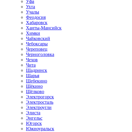
Уфа
Ухта
Учалы
Феодосия
Хабаровск
Ханты-Мансийск
Химки
Чайковский
Чебоксары
Череповец
Черноголовка
Чехов
Чита
Шадринск
Шарья
Шебекино
Щёкино
Щёлково
Электрогорск
Электросталь
Электроугли
Элиста
Энгельс
Югорск
Южноуральск