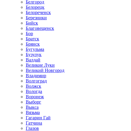
Белгород
Белорецк
Белореченск
Березники
Бийск
Благовещенск
Бор
Братск
Брянск
Бугульма
Бузулук
Валдай
Великие Луки
Великий Новгород
Владимир
Волгоград
Волжск
Вологда
Воронеж
Выборг
Выкса
Вязьма
Гагарин Гай
Гатчина
Глазов