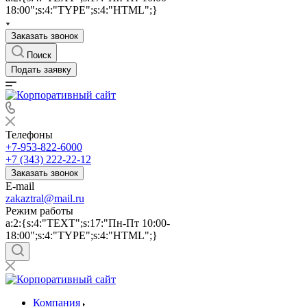
18:00";s:4:"TYPE";s:4:"HTML";}
Заказать звонок
Поиск
Подать заявку
Телефоны
+7-953-822-6000
+7 (343) 222-22-12
Заказать звонок
E-mail
zakaztral@mail.ru
Режим работы
a:2:{s:4:"TEXT";s:17:"Пн-Пт 10:00-
18:00";s:4:"TYPE";s:4:"HTML";}
Компания