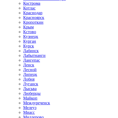
Кострома
Котлас
Краснодар
Красноярск
Кропоткин
Крым
Кстово
Кузнецк
Курган
Курск
Лабинск
Лабытнанги
Лангепас
Ленск
Лесной
Липецк
Лобня
Луганск
Лысьва
Люберцы
Майкоп
Междуреченск
Мелеуз
Миасс
Миллерово