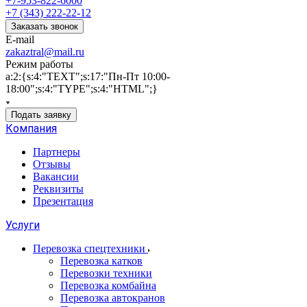
+7-953-822-6000
+7 (343) 222-22-12
Заказать звонок
E-mail
zakaztral@mail.ru
Режим работы
a:2:{s:4:"TEXT";s:17:"Пн-Пт 10:00-
18:00";s:4:"TYPE";s:4:"HTML";}
Подать заявку
Компания
Партнеры
Отзывы
Вакансии
Реквизиты
Презентация
Услуги
Перевозка спецтехники
Перевозка катков
Перевозки техники
Перевозка комбайна
Перевозка автокранов