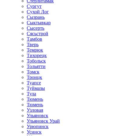
Стерлитамак
Сургут
Сухой Лог
Сызрань
Сыктывкар
Сысерть
Сясьстрой
Тамбов
Тверь
Темрюк
Тихорецк
Тобольск
Тольятти
Томск
Троицк
Туапсе
Туймазы
Тула
Тюмень
Тюмень
Узловая
Ульяновск
Ульяновск Урай
Урюпинск
Усинск