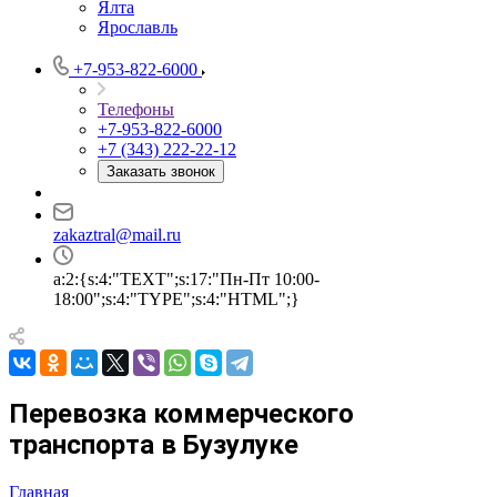
Ялта
Ярославль
+7-953-822-6000
Телефоны
+7-953-822-6000
+7 (343) 222-22-12
Заказать звонок
zakaztral@mail.ru
a:2:{s:4:"TEXT";s:17:"Пн-Пт 10:00-
18:00";s:4:"TYPE";s:4:"HTML";}
Перевозка коммерческого
транспорта в Бузулуке
Главная