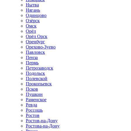
Нытва
Нягань
Одинцово
Озёрск
Омск
Орёл
Орёл Орск
Оренбург
Орехово-Зуево
Павловск
Пенза
Пермь
Петрозаводск
Подольск
Полевской
Прокопьевск
Псков
Пушкин
Раменское
Ревда
Россошь
Ростов
Ростов-на-Дону
Ростова-на-Дону