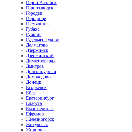
Горно-Алтайск
Горнозаводск
Городец
Городище
Гремячинск
Губаха
Губкин
Гудермес Гуково
Далматово
Дзержинск
Дзержинский
Димитровград
Дмитров
Долгопрудный
Домодедово
Донецк
Егорьевск
Ейск
Екатеринбург
Елабуга
Еманжелинск
Ефремов
Железногорск
Жигулевск
Жирновск