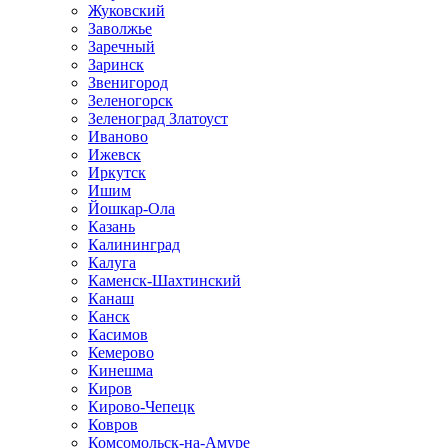
Жуковский
Заволжье
Заречный
Заринск
Звенигород
Зеленогорск
Зеленоград Златоуст
Иваново
Ижевск
Иркутск
Ишим
Йошкар-Ола
Казань
Калининград
Калуга
Каменск-Шахтинский
Канаш
Канск
Касимов
Кемерово
Кинешма
Киров
Кирово-Чепецк
Ковров
Комсомольск-на-Амуре