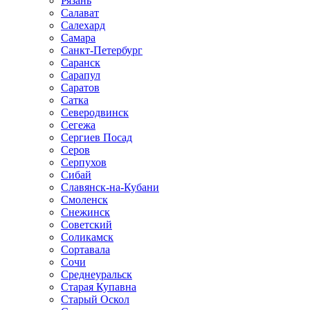
Рязань
Салават
Салехард
Самара
Санкт-Петербург
Саранск
Сарапул
Саратов
Сатка
Северодвинск
Сегежа
Сергиев Посад
Серов
Серпухов
Сибай
Славянск-на-Кубани
Смоленск
Снежинск
Советский
Соликамск
Сортавала
Сочи
Среднеуральск
Старая Купавна
Старый Оскол