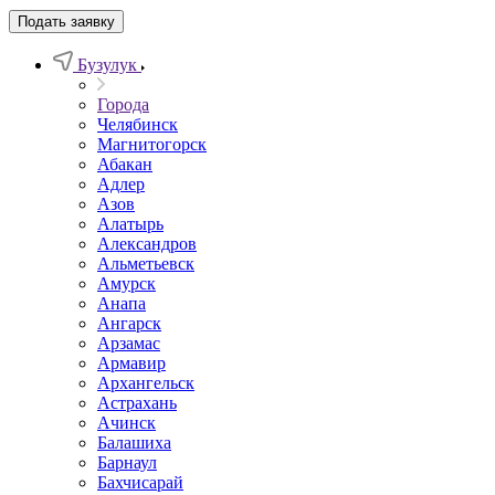
Подать заявку
Бузулук
Города
Челябинск
Магнитогорск
Абакан
Адлер
Азов
Алатырь
Александров
Альметьевск
Амурск
Анапа
Ангарск
Арзамас
Армавир
Архангельск
Астрахань
Ачинск
Балашиха
Барнаул
Бахчисарай