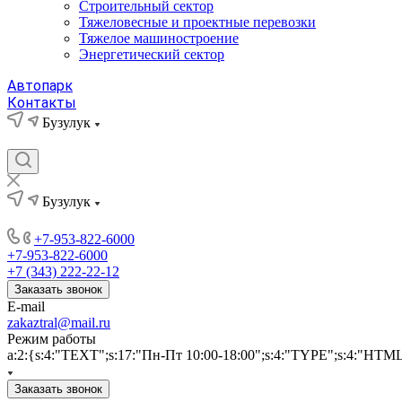
Строительный сектор
Тяжеловесные и проектные перевозки
Тяжелое машиностроение
Энергетический сектор
Автопарк
Контакты
Бузулук
Бузулук
+7-953-822-6000
+7-953-822-6000
+7 (343) 222-22-12
Заказать звонок
E-mail
zakaztral@mail.ru
Режим работы
a:2:{s:4:"TEXT";s:17:"Пн-Пт 10:00-18:00";s:4:"TYPE";s:4:"HTM
Заказать звонок