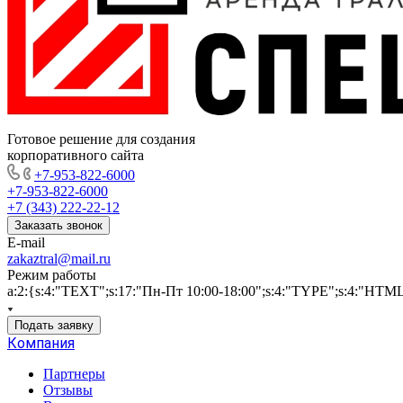
Готовое решение для создания
корпоративного сайта
+7-953-822-6000
+7-953-822-6000
+7 (343) 222-22-12
Заказать звонок
E-mail
zakaztral@mail.ru
Режим работы
a:2:{s:4:"TEXT";s:17:"Пн-Пт 10:00-18:00";s:4:"TYPE";s:4:"HTM
Подать заявку
Компания
Партнеры
Отзывы