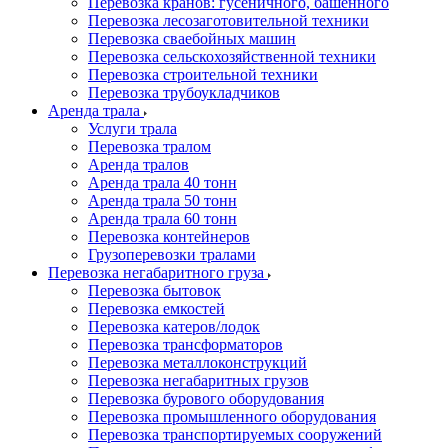
Перевозка кранов: гусеничного, башенного
Перевозка лесозаготовительной техники
Перевозка сваебойных машин
Перевозка сельскохозяйственной техники
Перевозка строительной техники
Перевозка трубоукладчиков
Аренда трала
Услуги трала
Перевозка тралом
Аренда тралов
Аренда трала 40 тонн
Аренда трала 50 тонн
Аренда трала 60 тонн
Перевозка контейнеров
Грузоперевозки тралами
Перевозка негабаритного груза
Перевозка бытовок
Перевозка емкостей
Перевозка катеров/лодок
Перевозка трансформаторов
Перевозка металлоконструкций
Перевозка негабаритных грузов
Перевозка бурового оборудования
Перевозка промышленного оборудования
Перевозка транспортируемых сооружений