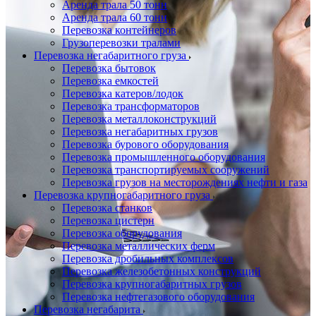
Аренда трала 50 тонн
Аренда трала 60 тонн
Перевозка контейнеров
Грузоперевозки тралами
Перевозка негабаритного груза
Перевозка бытовок
Перевозка емкостей
Перевозка катеров/лодок
Перевозка трансформаторов
Перевозка металлоконструкций
Перевозка негабаритных грузов
Перевозка бурового оборудования
Перевозка промышленного оборудования
Перевозка транспортируемых сооружений
Перевозка грузов на месторождениях нефти и газа
Перевозка крупногабаритного груза
Перевозка станков
Перевозка цистерн
Перевозка оборудования
Перевозка металлических ферм
Перевозка дробильных комплексов
Перевозка железобетонных конструкций
Перевозка крупногабаритных грузов
Перевозка нефтегазового оборудования
Перевозка негабарита