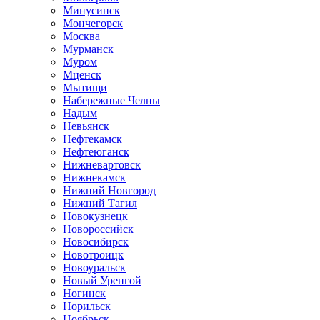
Минусинск
Мончегорск
Москва
Мурманск
Муром
Мценск
Мытищи
Набережные Челны
Надым
Невьянск
Нефтекамск
Нефтеюганск
Нижневартовск
Нижнекамск
Нижний Новгород
Нижний Тагил
Новокузнецк
Новороссийск
Новосибирск
Новотроицк
Новоуральск
Новый Уренгой
Ногинск
Норильск
Ноябрьск