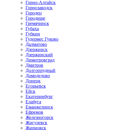
Горно-Алтайск
Горнозаводск
Городец
Городище
Гремячинск
Губаха
Губкин
Гудермес Гуково
Далматово
Дзержинск
Дзержинский
Димитровград
Дмитров
Долгопрудный
Домодедово
Донецк
Егорьевск
Ейск
Екатеринбург
Елабуга
Еманжелинск
Ефремов
Железногорск
Жигулевск
Жирновск