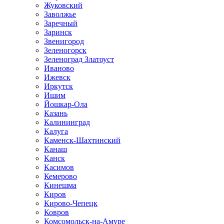
Жуковский
Заволжье
Заречный
Заринск
Звенигород
Зеленогорск
Зеленоград Златоуст
Иваново
Ижевск
Иркутск
Ишим
Йошкар-Ола
Казань
Калининград
Калуга
Каменск-Шахтинский
Канаш
Канск
Касимов
Кемерово
Кинешма
Киров
Кирово-Чепецк
Ковров
Комсомольск-на-Амуре