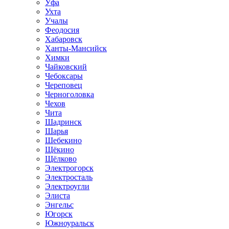
Уфа
Ухта
Учалы
Феодосия
Хабаровск
Ханты-Мансийск
Химки
Чайковский
Чебоксары
Череповец
Черноголовка
Чехов
Чита
Шадринск
Шарья
Шебекино
Щёкино
Щёлково
Электрогорск
Электросталь
Электроугли
Элиста
Энгельс
Югорск
Южноуральск