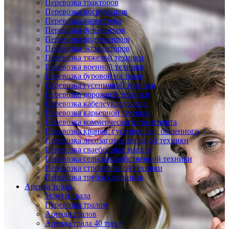
Перевозка тракторов
Перевозка погрузчиков
Перевозка харвестера
Перевозка бульдозеров
Перевозка подъемников
Перевозка экскаваторов
Перевозка тяжелой техники
Перевозка военной техники
Перевозка буровой на трале
Перевозка гусеничной техники
Перевозка дорожной техники
Перевозка кабелеукладчиков
Перевозка карьерной техники
Перевозка коммерческого транспорта
Перевозка кранов: гусеничного, башенного
Перевозка лесозаготовительной техники
Перевозка сваебойных машин
Перевозка сельскохозяйственной техники
Перевозка строительной техники
Перевозка трубоукладчиков
Аренда трала
Услуги трала
Перевозка тралом
Аренда тралов
Аренда трала 40 тонн