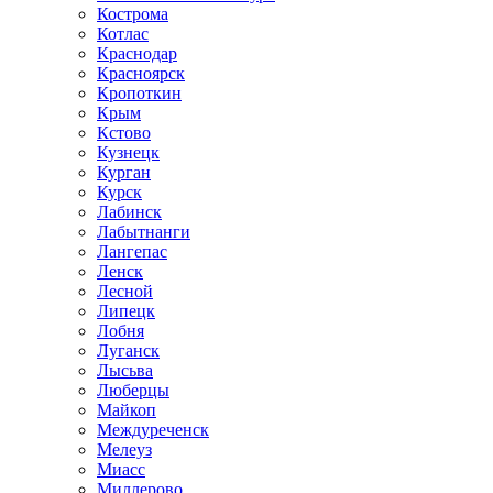
Кострома
Котлас
Краснодар
Красноярск
Кропоткин
Крым
Кстово
Кузнецк
Курган
Курск
Лабинск
Лабытнанги
Лангепас
Ленск
Лесной
Липецк
Лобня
Луганск
Лысьва
Люберцы
Майкоп
Междуреченск
Мелеуз
Миасс
Миллерово