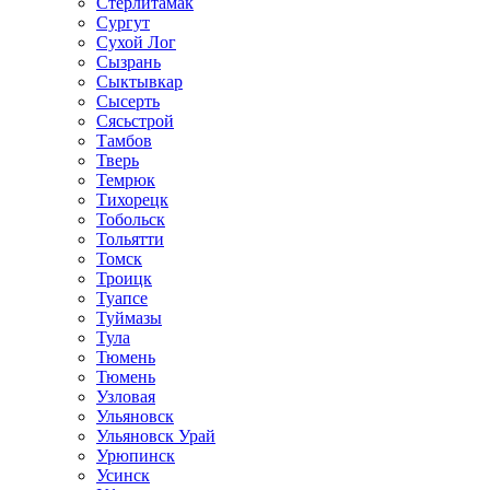
Стерлитамак
Сургут
Сухой Лог
Сызрань
Сыктывкар
Сысерть
Сясьстрой
Тамбов
Тверь
Темрюк
Тихорецк
Тобольск
Тольятти
Томск
Троицк
Туапсе
Туймазы
Тула
Тюмень
Тюмень
Узловая
Ульяновск
Ульяновск Урай
Урюпинск
Усинск