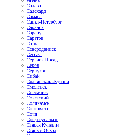
Рязань
Салават
Салехард
Самара
Санкт-Петербург
Саранск
Сарапул
Саратов
Сатка
Северодвинск
Сегежа
Сергиев Посад
Серов
Серпухов
Сибай
Славянск-на-Кубани
Смоленск
Снежинск
Советский
Соликамск
Сортавала
Сочи
Среднеуральск
Старая Купавна
Старый Оскол