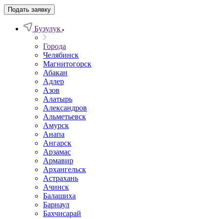
Подать заявку
Бузулук
Города
Челябинск
Магнитогорск
Абакан
Адлер
Азов
Алатырь
Александров
Альметьевск
Амурск
Анапа
Ангарск
Арзамас
Армавир
Архангельск
Астрахань
Ачинск
Балашиха
Барнаул
Бахчисарай