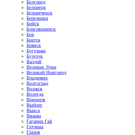
Белгород
Белорецк
Белореченск
Березники
Бийск
Благовещенск
Бор
Братск
Брянск
Бугульма
Бузулук
Валдай
Великие Луки
Великий Новгород
Владимир
Волгоград
Волжск
Вологда
Воронеж
Выборг
Выкса
Вязьма
Гагарин Гай
Гатчина
Глазов