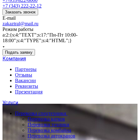
+7-953-822-6000
+7 (343) 222-22-12
Заказать звонок
E-mail
zakaztral@mail.ru
Режим работы
a:2:{s:4:"TEXT";s:17:"Пн-Пт 10:00-
18:00";s:4:"TYPE";s:4:"HTML";}
Подать заявку
Компания
Партнеры
Отзывы
Вакансии
Реквизиты
Презентация
Услуги
Перевозка спецтехники
Перевозка катков
Перевозки техники
Перевозка комбайна
Перевозка автокранов