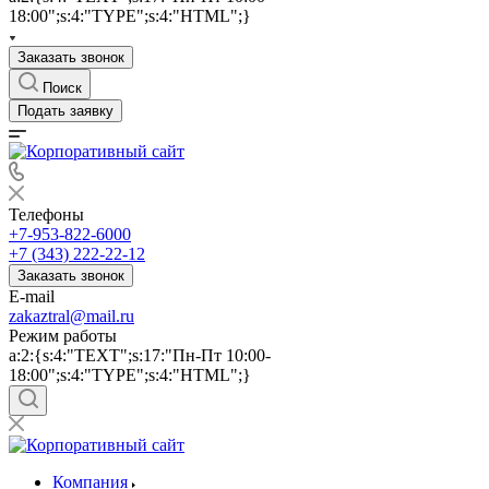
18:00";s:4:"TYPE";s:4:"HTML";}
Заказать звонок
Поиск
Подать заявку
Телефоны
+7-953-822-6000
+7 (343) 222-22-12
Заказать звонок
E-mail
zakaztral@mail.ru
Режим работы
a:2:{s:4:"TEXT";s:17:"Пн-Пт 10:00-
18:00";s:4:"TYPE";s:4:"HTML";}
Компания