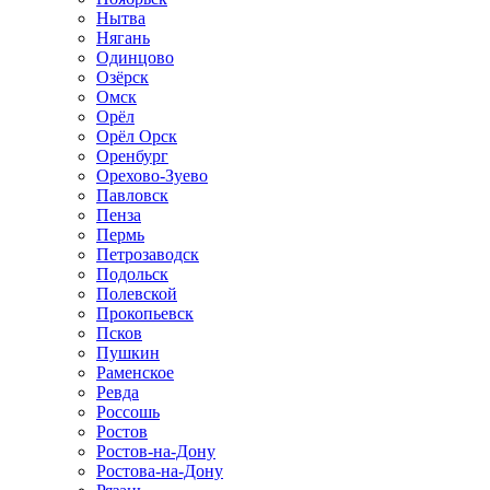
Нытва
Нягань
Одинцово
Озёрск
Омск
Орёл
Орёл Орск
Оренбург
Орехово-Зуево
Павловск
Пенза
Пермь
Петрозаводск
Подольск
Полевской
Прокопьевск
Псков
Пушкин
Раменское
Ревда
Россошь
Ростов
Ростов-на-Дону
Ростова-на-Дону