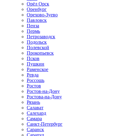
Орёл Орск
Оренбург
Орехово-Зуево
Павловск
Пенза
Пермь
Петрозаводск
Подольск
Полевской
Прокопьевск
Псков
Пушкин
Раменское
Ревда
Россошь
Ростов
Ростов-на-Дону
Ростова-на-Дону
Рязань
Салават
Салехард
Самара
Санкт-Петербург
Саранск
Сарапул