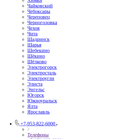
Химки
Чайковский
Чебоксары
Череповец
Черноголовка
Чехов
Чита
Шадринск
Шарья
Шебекино
Щёкино
Щёлково
Электрогорск
Электросталь
Электроугли
Элиста
Энгельс
Югорск
Южноуральск
Ялта
Ярославль
+7-953-822-6000
Телефоны