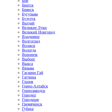
Бор
Братск
Брянск
Бугульма
Бузулук
Валдай
Великие Луки
Великий Новгород
Владимир
Волгоград
Волжск
Вологда
Воронеж
Выборг
Выкса
Вязьма
Гагарин Гай
Гатчина
Глазов
Горно-Алтайск
Горнозаводск
Городец
Городище
Гремячинск
Губаха