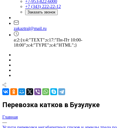
+7-953-822-6000
+7 (343) 222-22-12
Заказать звонок
zakaztral@mail.ru
a:2:{s:4:"TEXT";s:17:"Пн-Пт 10:00-
18:00";s:4:"TYPE";s:4:"HTML";}
Перевозка катков в Бузулуке
Главная
—
Услуги перевозки негабаритных грузов и аренды трала по