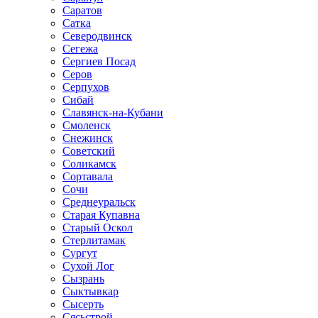
Саратов
Сатка
Северодвинск
Сегежа
Сергиев Посад
Серов
Серпухов
Сибай
Славянск-на-Кубани
Смоленск
Снежинск
Советский
Соликамск
Сортавала
Сочи
Среднеуральск
Старая Купавна
Старый Оскол
Стерлитамак
Сургут
Сухой Лог
Сызрань
Сыктывкар
Сысерть
Сясьстрой