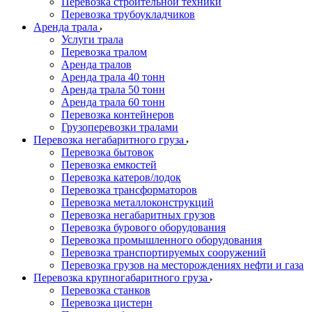
Перевозка строительной техники
Перевозка трубоукладчиков
Аренда трала
Услуги трала
Перевозка тралом
Аренда тралов
Аренда трала 40 тонн
Аренда трала 50 тонн
Аренда трала 60 тонн
Перевозка контейнеров
Грузоперевозки тралами
Перевозка негабаритного груза
Перевозка бытовок
Перевозка емкостей
Перевозка катеров/лодок
Перевозка трансформаторов
Перевозка металлоконструкций
Перевозка негабаритных грузов
Перевозка бурового оборудования
Перевозка промышленного оборудования
Перевозка транспортируемых сооружений
Перевозка грузов на месторождениях нефти и газа
Перевозка крупногабаритного груза
Перевозка станков
Перевозка цистерн