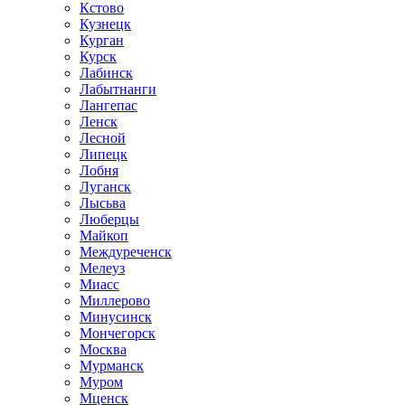
Кстово
Кузнецк
Курган
Курск
Лабинск
Лабытнанги
Лангепас
Ленск
Лесной
Липецк
Лобня
Луганск
Лысьва
Люберцы
Майкоп
Междуреченск
Мелеуз
Миасс
Миллерово
Минусинск
Мончегорск
Москва
Мурманск
Муром
Мценск