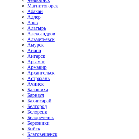
Челябинск
Магнитогорск
Абакан
Адлер
Азов
Алатырь
Александров
Альметьевск
Амурск
Анапа
Ангарск
Арзамас
Армавир
Архангельск
Астрахань
Ачинск
Балашиха
Барнаул
Бахчисарай
Белгород
Белорецк
Белореченск
Березники
Бийск
Благовещенск