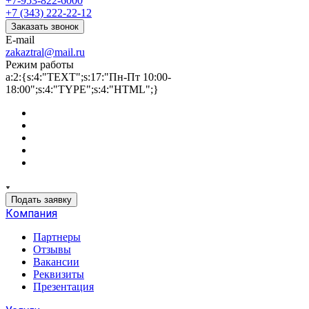
+7-953-822-6000
+7 (343) 222-22-12
Заказать звонок
E-mail
zakaztral@mail.ru
Режим работы
a:2:{s:4:"TEXT";s:17:"Пн-Пт 10:00-
18:00";s:4:"TYPE";s:4:"HTML";}
Подать заявку
Компания
Партнеры
Отзывы
Вакансии
Реквизиты
Презентация