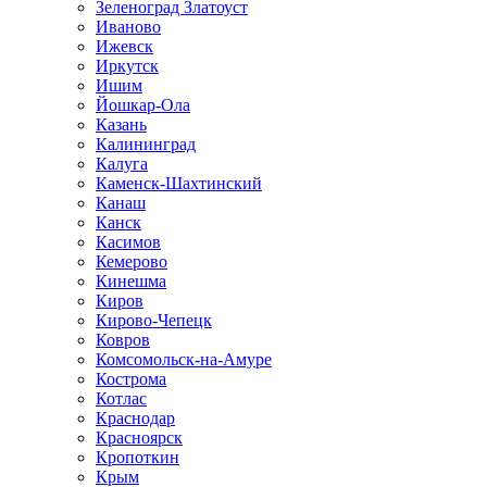
Зеленоград Златоуст
Иваново
Ижевск
Иркутск
Ишим
Йошкар-Ола
Казань
Калининград
Калуга
Каменск-Шахтинский
Канаш
Канск
Касимов
Кемерово
Кинешма
Киров
Кирово-Чепецк
Ковров
Комсомольск-на-Амуре
Кострома
Котлас
Краснодар
Красноярск
Кропоткин
Крым