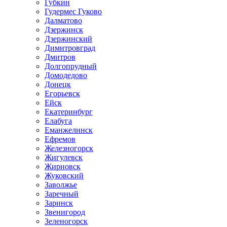
Губкин
Гудермес Гуково
Далматово
Дзержинск
Дзержинский
Димитровград
Дмитров
Долгопрудный
Домодедово
Донецк
Егорьевск
Ейск
Екатеринбург
Елабуга
Еманжелинск
Ефремов
Железногорск
Жигулевск
Жирновск
Жуковский
Заволжье
Заречный
Заринск
Звенигород
Зеленогорск