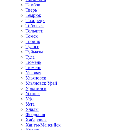
Тамбов
Тверь
Темрюк
Тихорецк
Тобольск
Тольятти
Томск
Троицк
Туапсе
Туймазы
Тула
Тюмень
Тюмень
Узловая
Ульяновск
Ульяновск Урай
Урюпинск
Усинск
Уфа
Ухта
Учалы
Феодосия
Хабаровск
Ханты-Мансийск