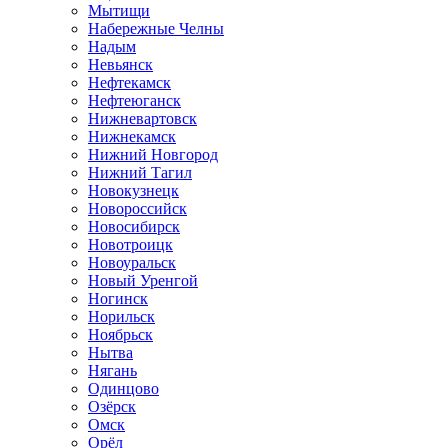
Мытищи
Набережные Челны
Надым
Невьянск
Нефтекамск
Нефтеюганск
Нижневартовск
Нижнекамск
Нижний Новгород
Нижний Тагил
Новокузнецк
Новороссийск
Новосибирск
Новотроицк
Новоуральск
Новый Уренгой
Ногинск
Норильск
Ноябрьск
Нытва
Нягань
Одинцово
Озёрск
Омск
Орёл