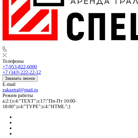
Телефоны
+7-953-822-6000
+7 (343) 222-22-12
Заказать звонок
E-mail
zakaztral@mail.ru
Режим работы
a:2:{s:4:"TEXT";s:17:"Пн-Пт 10:00-
18:00";s:4:"TYPE";s:4:"HTML";}