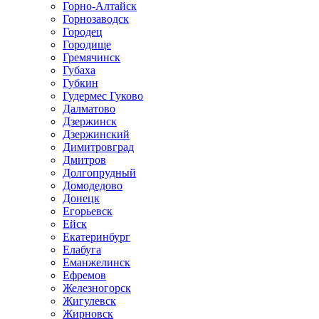
Горно-Алтайск
Горнозаводск
Городец
Городище
Гремячинск
Губаха
Губкин
Гудермес Гуково
Далматово
Дзержинск
Дзержинский
Димитровград
Дмитров
Долгопрудный
Домодедово
Донецк
Егорьевск
Ейск
Екатеринбург
Елабуга
Еманжелинск
Ефремов
Железногорск
Жигулевск
Жирновск