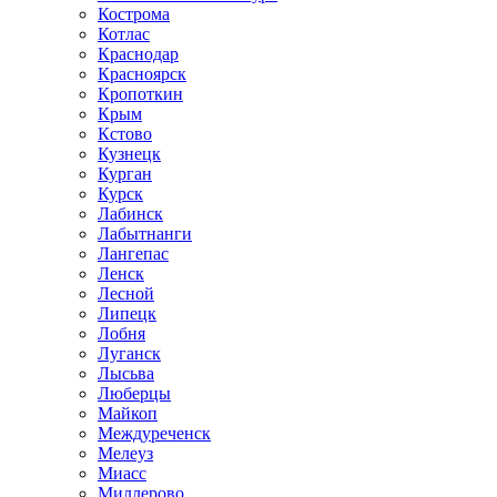
Кострома
Котлас
Краснодар
Красноярск
Кропоткин
Крым
Кстово
Кузнецк
Курган
Курск
Лабинск
Лабытнанги
Лангепас
Ленск
Лесной
Липецк
Лобня
Луганск
Лысьва
Люберцы
Майкоп
Междуреченск
Мелеуз
Миасс
Миллерово