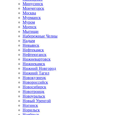
Минусинск
Мончегорск
Москва
Мурманск
Муром
Мценск
Мытищи
Набережные Челны
Надым
Невьянск
Нефтекамск
Нефтеюганск
Нижневартовск
Нижнекамск
Нижний Новгород
Нижний Тагил
Новокузнецк
Новороссийск
Новосибирск
Новотроицк
Новоуральск
Новый Уренгой
Ногинск
Норильск
Ноябрьск