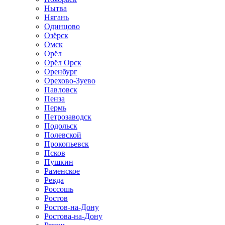
Нытва
Нягань
Одинцово
Озёрск
Омск
Орёл
Орёл Орск
Оренбург
Орехово-Зуево
Павловск
Пенза
Пермь
Петрозаводск
Подольск
Полевской
Прокопьевск
Псков
Пушкин
Раменское
Ревда
Россошь
Ростов
Ростов-на-Дону
Ростова-на-Дону