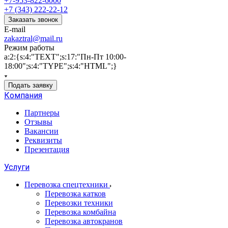
+7-953-822-6000
+7 (343) 222-22-12
Заказать звонок
E-mail
zakaztral@mail.ru
Режим работы
a:2:{s:4:"TEXT";s:17:"Пн-Пт 10:00-
18:00";s:4:"TYPE";s:4:"HTML";}
Подать заявку
Компания
Партнеры
Отзывы
Вакансии
Реквизиты
Презентация
Услуги
Перевозка спецтехники
Перевозка катков
Перевозки техники
Перевозка комбайна
Перевозка автокранов