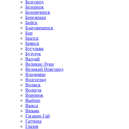
Белгород
Белорецк
Белореченск
Березники
Бийск
Благовещенск
Бор
Братск
Брянск
Бугульма
Бузулук
Валдай
Великие Луки
Великий Новгород
Владимир
Волгоград
Волжск
Вологда
Воронеж
Выборг
Выкса
Вязьма
Гагарин Гай
Гатчина
Глазов