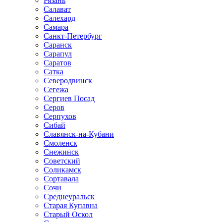
Рязань
Салават
Салехард
Самара
Санкт-Петербург
Саранск
Сарапул
Саратов
Сатка
Северодвинск
Сегежа
Сергиев Посад
Серов
Серпухов
Сибай
Славянск-на-Кубани
Смоленск
Снежинск
Советский
Соликамск
Сортавала
Сочи
Среднеуральск
Старая Купавна
Старый Оскол