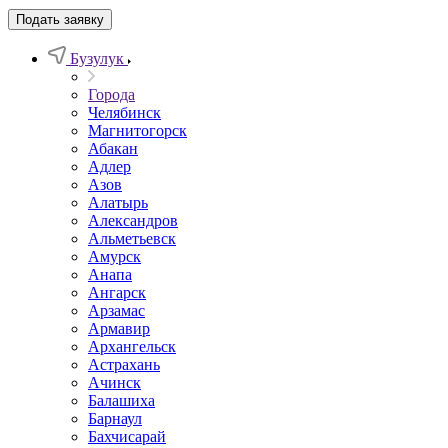
Подать заявку
Бузулук
Города
Челябинск
Магнитогорск
Абакан
Адлер
Азов
Алатырь
Александров
Альметьевск
Амурск
Анапа
Ангарск
Арзамас
Армавир
Архангельск
Астрахань
Ачинск
Балашиха
Барнаул
Бахчисарай