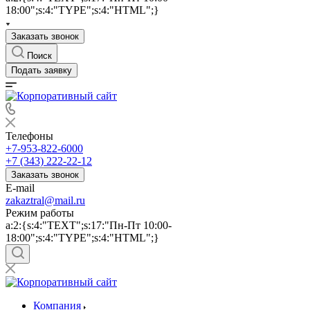
18:00";s:4:"TYPE";s:4:"HTML";}
Заказать звонок
Поиск
Подать заявку
Телефоны
+7-953-822-6000
+7 (343) 222-22-12
Заказать звонок
E-mail
zakaztral@mail.ru
Режим работы
a:2:{s:4:"TEXT";s:17:"Пн-Пт 10:00-
18:00";s:4:"TYPE";s:4:"HTML";}
Компания