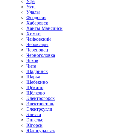
Уфа
Ухта
Учалы
Феодосия
Хабаровск
Ханты-Мансийск
Химки
Чайковский
Чебоксары
Череповец
Черноголовка
Чехов
Чита
Шадринск
Шарья
Шебекино
Щёкино
Щёлково
Электрогорск
Электросталь
Электроугли
Элиста
Энгельс
Югорск
Южноуральск