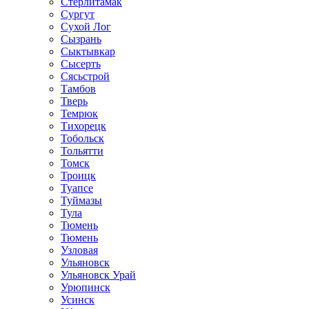
Стерлитамак
Сургут
Сухой Лог
Сызрань
Сыктывкар
Сысерть
Сясьстрой
Тамбов
Тверь
Темрюк
Тихорецк
Тобольск
Тольятти
Томск
Троицк
Туапсе
Туймазы
Тула
Тюмень
Тюмень
Узловая
Ульяновск
Ульяновск Урай
Урюпинск
Усинск