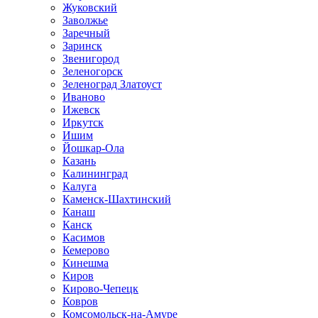
Жуковский
Заволжье
Заречный
Заринск
Звенигород
Зеленогорск
Зеленоград Златоуст
Иваново
Ижевск
Иркутск
Ишим
Йошкар-Ола
Казань
Калининград
Калуга
Каменск-Шахтинский
Канаш
Канск
Касимов
Кемерово
Кинешма
Киров
Кирово-Чепецк
Ковров
Комсомольск-на-Амуре