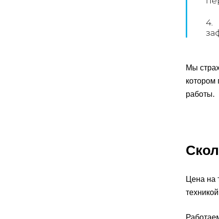
пе
4.
за
Мы страх
котором 
работы.
Скол
Цена на 
техникой
Работае