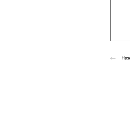
Наз
Подписывайтес
на новости и акц