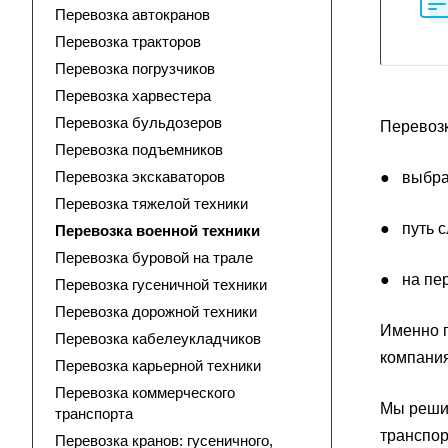
Перевозка автокранов
Перевозка тракторов
Перевозка погрузчиков
Перевозка харвестера
Перевозка бульдозеров
Перевозк
Перевозка подъемников
Перевозка экскаваторов
● выбран
Перевозка тяжелой техники
● путь с
Перевозка военной техники
Перевозка буровой на трале
● на пер
Перевозка гусеничной техники
Перевозка дорожной техники
Именно п
Перевозка кабелеукладчиков
компания
Перевозка карьерной техники
Перевозка коммерческого
Мы решим
транспорта
транспор
Перевозка кранов: гусеничного,