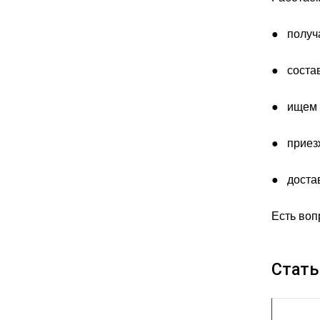
● получа
● соста
● ищем п
● приезж
● достав
Есть воп
Стать