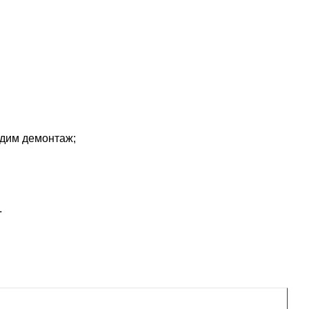
одим демонтаж;
.