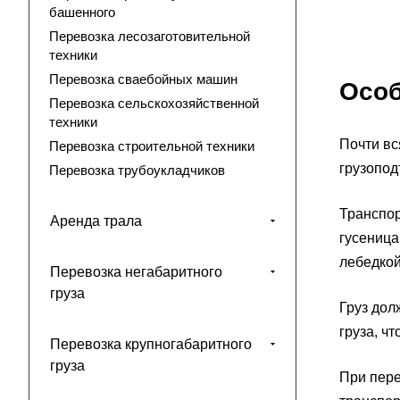
башенного
Перевозка лесозаготовительной
техники
Перевозка сваебойных машин
Особ
Перевозка сельскохозяйственной
техники
Почти вс
Перевозка строительной техники
грузопод
Перевозка трубоукладчиков
Транспор
Аренда трала
гусеница
лебедкой
Перевозка негабаритного
груза
Груз дол
груза, ч
Перевозка крупногабаритного
груза
При пере