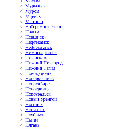
Москва
Мурманск
Муром
Мценск
Мытищи
Набережные Челны
Надым
Невьянск
Нефтекамск
Нефтеюганск
Нижневартовск
Нижнекамск
Нижний Новгород
Нижний Тагил
Новокузнецк
Новороссийск
Новосибирск
Новотроицк
Новоуральск
Новый Уренгой
Ногинск
Норильск
Ноябрьск
Нытва
Нягань