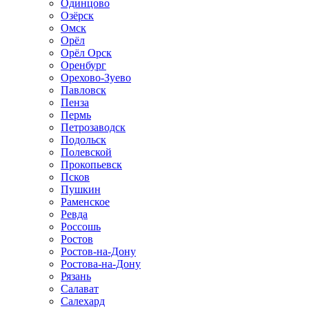
Одинцово
Озёрск
Омск
Орёл
Орёл Орск
Оренбург
Орехово-Зуево
Павловск
Пенза
Пермь
Петрозаводск
Подольск
Полевской
Прокопьевск
Псков
Пушкин
Раменское
Ревда
Россошь
Ростов
Ростов-на-Дону
Ростова-на-Дону
Рязань
Салават
Салехард