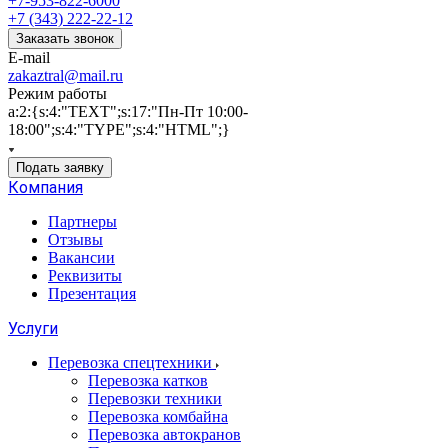
+7-953-822-6000
+7 (343) 222-22-12
Заказать звонок
E-mail
zakaztral@mail.ru
Режим работы
a:2:{s:4:"TEXT";s:17:"Пн-Пт 10:00-
18:00";s:4:"TYPE";s:4:"HTML";}
Подать заявку
Компания
Партнеры
Отзывы
Вакансии
Реквизиты
Презентация
Услуги
Перевозка спецтехники
Перевозка катков
Перевозки техники
Перевозка комбайна
Перевозка автокранов