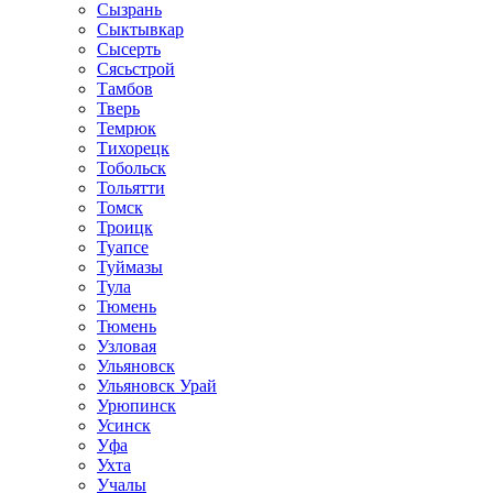
Сызрань
Сыктывкар
Сысерть
Сясьстрой
Тамбов
Тверь
Темрюк
Тихорецк
Тобольск
Тольятти
Томск
Троицк
Туапсе
Туймазы
Тула
Тюмень
Тюмень
Узловая
Ульяновск
Ульяновск Урай
Урюпинск
Усинск
Уфа
Ухта
Учалы