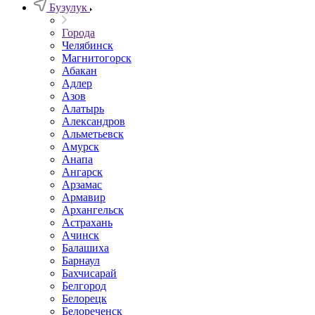
Бузулук
Города
Челябинск
Магнитогорск
Абакан
Адлер
Азов
Алатырь
Александров
Альметьевск
Амурск
Анапа
Ангарск
Арзамас
Армавир
Архангельск
Астрахань
Ачинск
Балашиха
Барнаул
Бахчисарай
Белгород
Белорецк
Белореченск