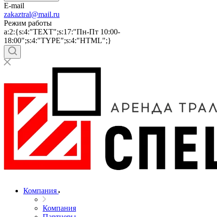
E-mail
zakaztral@mail.ru
Режим работы
a:2:{s:4:"TEXT";s:17:"Пн-Пт 10:00-
18:00";s:4:"TYPE";s:4:"HTML";}
Компания
Компания
Партнеры