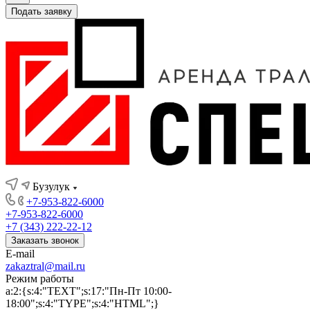
Подать заявку
Бузулук
+7-953-822-6000
+7-953-822-6000
+7 (343) 222-22-12
Заказать звонок
E-mail
zakaztral@mail.ru
Режим работы
a:2:{s:4:"TEXT";s:17:"Пн-Пт 10:00-
18:00";s:4:"TYPE";s:4:"HTML";}