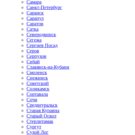
Самара
Санкт-Петербург
Саранск
Сарапул
Саратов
Сатка
Северодвинск
Сегежа
Сергиев Посад
Серов
Серпухов
Сибай
Славянск-на-Кубани
Смоленск
Снежинск
Советский
Соликамск
Сортавала
Сочи
Среднеуральск
Старая Купавна
Старый Оскол
Стерлитамак
Сургут
Сухой Лог