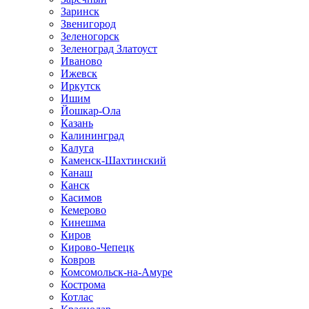
Заринск
Звенигород
Зеленогорск
Зеленоград Златоуст
Иваново
Ижевск
Иркутск
Ишим
Йошкар-Ола
Казань
Калининград
Калуга
Каменск-Шахтинский
Канаш
Канск
Касимов
Кемерово
Кинешма
Киров
Кирово-Чепецк
Ковров
Комсомольск-на-Амуре
Кострома
Котлас