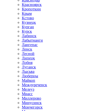
Краснодар
Красноярск
Кропоткин
Крым
Кстово
Кузнецк
Курган
Курск
Лабинск
Лабытнанги
Лангепас
Ленск
Лесной
Липецк
Лобня
Луганск
Лысьва
Люберцы
Майкоп
Междуреченск
Мелеуз
Миасс
Миллерово
Минусинск
Мончегорск