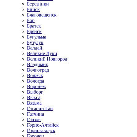
Березники
Бийск
Благовещенск
Бор
Братск
Брянск
Бугульма
Бузулук
Валдай
Великие Луки
Великий Новгород
Владимир
Волгоград
Волжск
Вологда
Воронеж
Выборг
Выкса
Вязьма
Гагарин Гай
Гатчина
Глазов
Горно-Алтайск
Горнозаводск
Городец