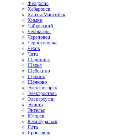
Феодосия
Хабаровск
Ханты-Мансийск
Химки
Чайковский
Чебоксары
Череповец
Черноголовка
Чехов
Чита
Шадринск
Шарья
Шебекино
Щёкино
Щёлково
Электрогорск
Электросталь
Электроугли
Элиста
Энгельс
Югорск
Южноуральск
Ялта
Ярославль