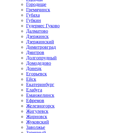
Городище
Гремячинск
Губаха
Губкин
Гудермес Гуково
Далматово
Дзержинск
Дзержинский
Димитровград
Дмитров
Долгопрудный
Домодедово
Донецк
Егорьевск
Ейск
Екатеринбург
Елабуга
Еманжелинск
Ефремов
Железногорск
Жигулевск
Жирновск
Жуковский
Заволжье
Заречный