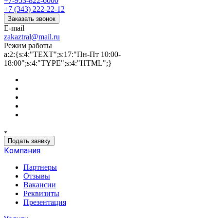
+7-953-822-6000
+7 (343) 222-22-12
Заказать звонок
E-mail
zakaztral@mail.ru
Режим работы
a:2:{s:4:"TEXT";s:17:"Пн-Пт 10:00-
18:00";s:4:"TYPE";s:4:"HTML";}
Подать заявку
Компания
Партнеры
Отзывы
Вакансии
Реквизиты
Презентация