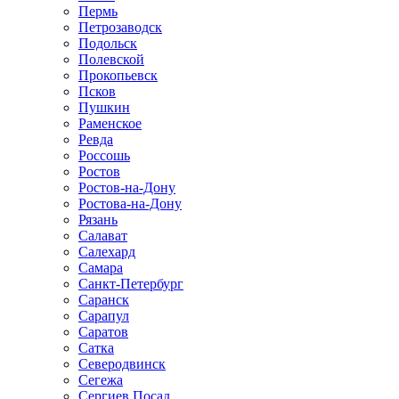
Пермь
Петрозаводск
Подольск
Полевской
Прокопьевск
Псков
Пушкин
Раменское
Ревда
Россошь
Ростов
Ростов-на-Дону
Ростова-на-Дону
Рязань
Салават
Салехард
Самара
Санкт-Петербург
Саранск
Сарапул
Саратов
Сатка
Северодвинск
Сегежа
Сергиев Посад