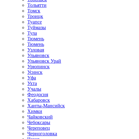
Тольятти
Томск
Троицк
Туапсе
Туймазы
Тула
Тюмень
Тюмень
Узловая
Ульяновск
Ульяновск Урай
Урюпинск
Усинск
Уфа
Ухта
Учалы
Феодосия
Хабаровск
Ханты-Мансийск
Химки
Чайковский
Чебоксары
Череповец
Черноголовка