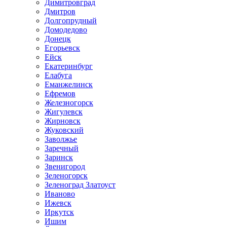
Димитровград
Дмитров
Долгопрудный
Домодедово
Донецк
Егорьевск
Ейск
Екатеринбург
Елабуга
Еманжелинск
Ефремов
Железногорск
Жигулевск
Жирновск
Жуковский
Заволжье
Заречный
Заринск
Звенигород
Зеленогорск
Зеленоград Златоуст
Иваново
Ижевск
Иркутск
Ишим