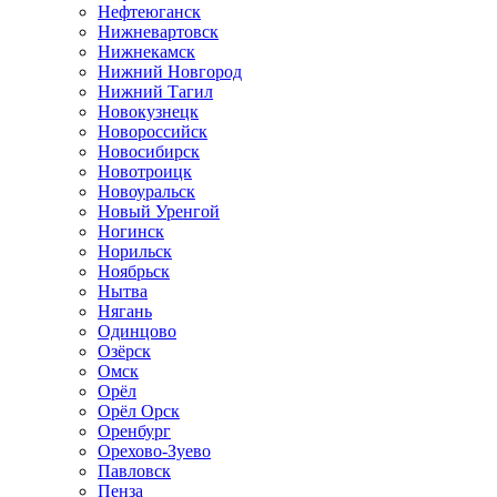
Нефтеюганск
Нижневартовск
Нижнекамск
Нижний Новгород
Нижний Тагил
Новокузнецк
Новороссийск
Новосибирск
Новотроицк
Новоуральск
Новый Уренгой
Ногинск
Норильск
Ноябрьск
Нытва
Нягань
Одинцово
Озёрск
Омск
Орёл
Орёл Орск
Оренбург
Орехово-Зуево
Павловск
Пенза