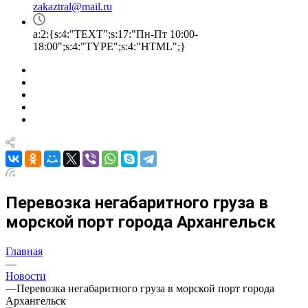
zakaztral@mail.ru
a:2:{s:4:"TEXT";s:17:"Пн-Пт 10:00-
18:00";s:4:"TYPE";s:4:"HTML";}
Перевозка негабаритного груза в
морской порт города Архангельск
Главная
—
Новости
—
Перевозка негабаритного груза в морской порт города
Архангельск