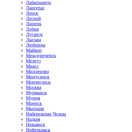
Лабытнанги
Лангепас
Ленск
Лесной
Липецк
Лобня
Луганск
Лысьва
Люберцы
Майкоп
Междуреченск
Мелеуз
Миасс
Миллерово
Минусинск
Мончегорск
Москва
Мурманск
Муром
Мценск
Мытищи
Набережные Челны
Надым
Невьянск
Нефтекамск