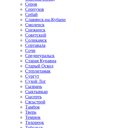
Серов
Серпухов
Сибай
Славянск-на-Кубани
Смоленск
Снежинск
Советский
Соликамск
Сортавала
Сочи
Среднеуральск
Старая Купавна
Старый Оскол
Стерлитамак
Сургут
Сухой Лог
Сызрань
Сыктывкар
Сысерть
Сясьстрой
Тамбов
Тверь
Темрюк
Тихорецк
Тобольск