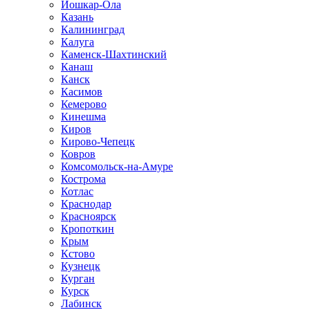
Йошкар-Ола
Казань
Калининград
Калуга
Каменск-Шахтинский
Канаш
Канск
Касимов
Кемерово
Кинешма
Киров
Кирово-Чепецк
Ковров
Комсомольск-на-Амуре
Кострома
Котлас
Краснодар
Красноярск
Кропоткин
Крым
Кстово
Кузнецк
Курган
Курск
Лабинск