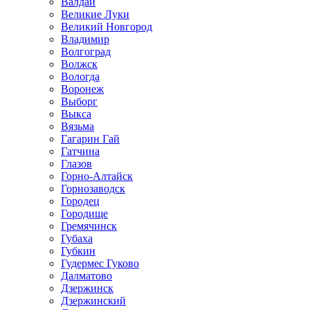
Валдай
Великие Луки
Великий Новгород
Владимир
Волгоград
Волжск
Вологда
Воронеж
Выборг
Выкса
Вязьма
Гагарин Гай
Гатчина
Глазов
Горно-Алтайск
Горнозаводск
Городец
Городище
Гремячинск
Губаха
Губкин
Гудермес Гуково
Далматово
Дзержинск
Дзержинский