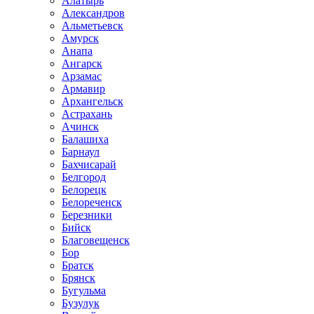
Алатырь
Александров
Альметьевск
Амурск
Анапа
Ангарск
Арзамас
Армавир
Архангельск
Астрахань
Ачинск
Балашиха
Барнаул
Бахчисарай
Белгород
Белорецк
Белореченск
Березники
Бийск
Благовещенск
Бор
Братск
Брянск
Бугульма
Бузулук