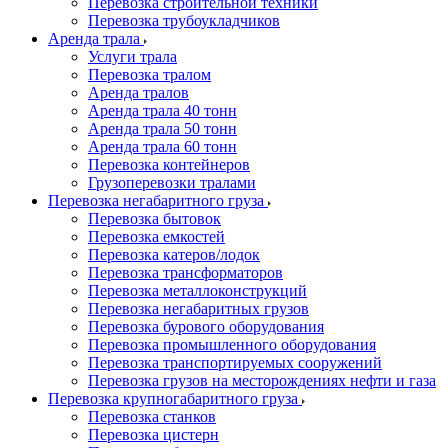
Перевозка строительной техники
Перевозка трубоукладчиков
Аренда трала
Услуги трала
Перевозка тралом
Аренда тралов
Аренда трала 40 тонн
Аренда трала 50 тонн
Аренда трала 60 тонн
Перевозка контейнеров
Грузоперевозки тралами
Перевозка негабаритного груза
Перевозка бытовок
Перевозка емкостей
Перевозка катеров/лодок
Перевозка трансформаторов
Перевозка металлоконструкций
Перевозка негабаритных грузов
Перевозка бурового оборудования
Перевозка промышленного оборудования
Перевозка транспортируемых сооружений
Перевозка грузов на месторождениях нефти и газа
Перевозка крупногабаритного груза
Перевозка станков
Перевозка цистерн