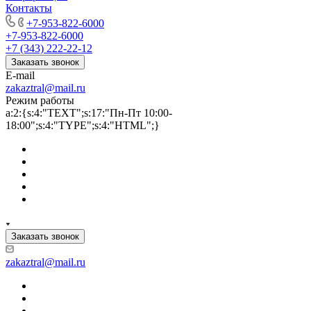
Контакты
+7-953-822-6000
+7-953-822-6000
+7 (343) 222-22-12
Заказать звонок
E-mail
zakaztral@mail.ru
Режим работы
a:2:{s:4:"TEXT";s:17:"Пн-Пт 10:00-
18:00";s:4:"TYPE";s:4:"HTML";}
Заказать звонок
zakaztral@mail.ru