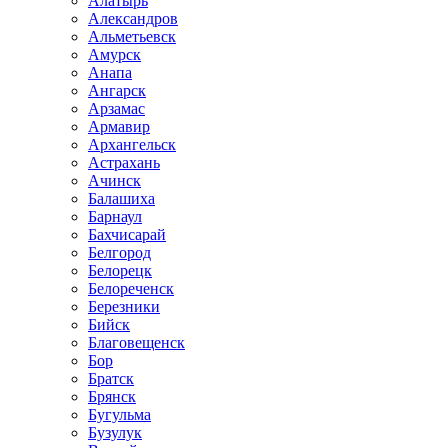
Алатырь
Александров
Альметьевск
Амурск
Анапа
Ангарск
Арзамас
Армавир
Архангельск
Астрахань
Ачинск
Балашиха
Барнаул
Бахчисарай
Белгород
Белорецк
Белореченск
Березники
Бийск
Благовещенск
Бор
Братск
Брянск
Бугульма
Бузулук