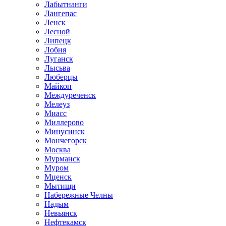
Лабытнанги
Лангепас
Ленск
Лесной
Липецк
Лобня
Луганск
Лысьва
Люберцы
Майкоп
Междуреченск
Мелеуз
Миасс
Миллерово
Минусинск
Мончегорск
Москва
Мурманск
Муром
Мценск
Мытищи
Набережные Челны
Надым
Невьянск
Нефтекамск