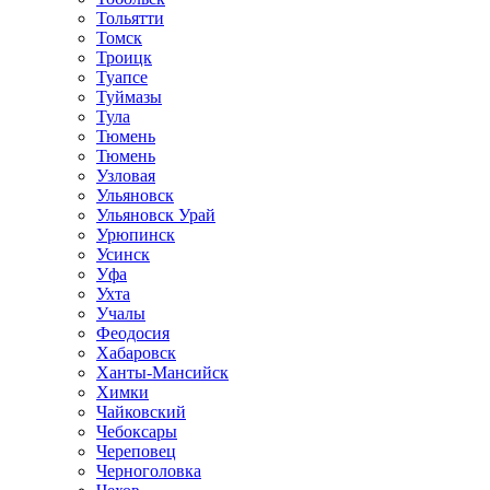
Тольятти
Томск
Троицк
Туапсе
Туймазы
Тула
Тюмень
Тюмень
Узловая
Ульяновск
Ульяновск Урай
Урюпинск
Усинск
Уфа
Ухта
Учалы
Феодосия
Хабаровск
Ханты-Мансийск
Химки
Чайковский
Чебоксары
Череповец
Черноголовка