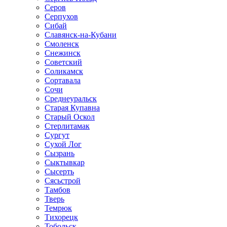
Серов
Серпухов
Сибай
Славянск-на-Кубани
Смоленск
Снежинск
Советский
Соликамск
Сортавала
Сочи
Среднеуральск
Старая Купавна
Старый Оскол
Стерлитамак
Сургут
Сухой Лог
Сызрань
Сыктывкар
Сысерть
Сясьстрой
Тамбов
Тверь
Темрюк
Тихорецк
Тобольск