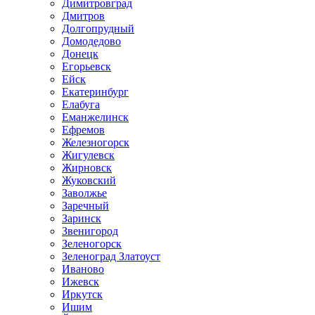
Димитровград
Дмитров
Долгопрудный
Домодедово
Донецк
Егорьевск
Ейск
Екатеринбург
Елабуга
Еманжелинск
Ефремов
Железногорск
Жигулевск
Жирновск
Жуковский
Заволжье
Заречный
Заринск
Звенигород
Зеленогорск
Зеленоград Златоуст
Иваново
Ижевск
Иркутск
Ишим