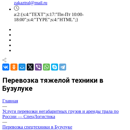
zakaztral@mail.ru
a:2:{s:4:"TEXT";s:17:"Пн-Пт 10:00-
18:00";s:4:"TYPE";s:4:"HTML";}
Перевозка тяжелой техники в
Бузулуке
Главная
—
Услуги перевозки негабаритных грузов и аренды трала по
России — СпецЛогистика
—
Перевозка спецтехники в Бузулуке