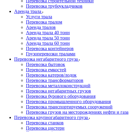
Перевозка строительной техники
Перевозка трубоукладчиков
Аренда трала
Услуги трала
Перевозка тралом
Аренда тралов
Аренда трала 40 тонн
Аренда трала 50 тонн
Аренда трала 60 тонн
Перевозка контейнеров
Грузоперевозки тралами
Перевозка негабаритного груза
Перевозка бытовок
Перевозка емкостей
Перевозка катеров/лодок
Перевозка трансформаторов
Перевозка металлоконструкций
Перевозка негабаритных грузов
Перевозка бурового оборудования
Перевозка промышленного оборудования
Перевозка транспортируемых сооружений
Перевозка грузов на месторождениях нефти и газа
Перевозка крупногабаритного груза
Перевозка станков
Перевозка цистерн