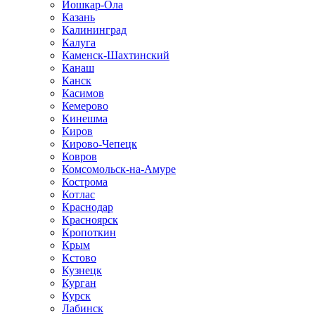
Йошкар-Ола
Казань
Калининград
Калуга
Каменск-Шахтинский
Канаш
Канск
Касимов
Кемерово
Кинешма
Киров
Кирово-Чепецк
Ковров
Комсомольск-на-Амуре
Кострома
Котлас
Краснодар
Красноярск
Кропоткин
Крым
Кстово
Кузнецк
Курган
Курск
Лабинск