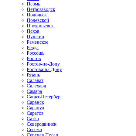
Пермь
Петрозаводск
Подольск
Полевской
Прокопьевск
Псков
Пушкин
Раменское
Ревда
Россошь
Ростов
Ростов-на-Дону
Ростова-на-Дону
Рязань
Салават
Салехард
Самара
Санкт-Петербург
Саранск
Сарапул
Саратов
Сатка
Северодвинск
Сегежа
Сергиев Посад