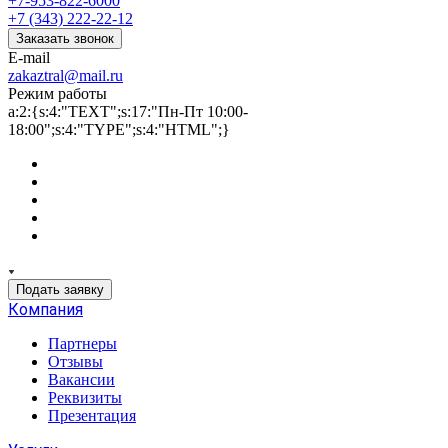
+7-953-822-6000
+7 (343) 222-22-12
Заказать звонок
E-mail
zakaztral@mail.ru
Режим работы
a:2:{s:4:"TEXT";s:17:"Пн-Пт 10:00-
18:00";s:4:"TYPE";s:4:"HTML";}
Подать заявку
Компания
Партнеры
Отзывы
Вакансии
Реквизиты
Презентация