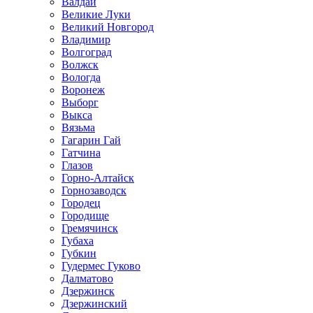
Валдай
Великие Луки
Великий Новгород
Владимир
Волгоград
Волжск
Вологда
Воронеж
Выборг
Выкса
Вязьма
Гагарин Гай
Гатчина
Глазов
Горно-Алтайск
Горнозаводск
Городец
Городище
Гремячинск
Губаха
Губкин
Гудермес Гуково
Далматово
Дзержинск
Дзержинский