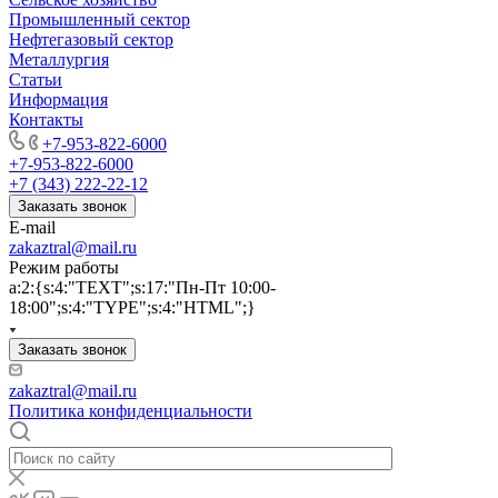
Промышленный сектор
Нефтегазовый сектор
Металлургия
Статьи
Информация
Контакты
+7-953-822-6000
+7-953-822-6000
+7 (343) 222-22-12
Заказать звонок
E-mail
zakaztral@mail.ru
Режим работы
a:2:{s:4:"TEXT";s:17:"Пн-Пт 10:00-
18:00";s:4:"TYPE";s:4:"HTML";}
Заказать звонок
zakaztral@mail.ru
Политика конфиденциальности