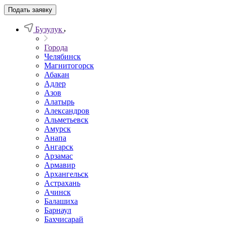
Подать заявку
Бузулук
Города
Челябинск
Магнитогорск
Абакан
Адлер
Азов
Алатырь
Александров
Альметьевск
Амурск
Анапа
Ангарск
Арзамас
Армавир
Архангельск
Астрахань
Ачинск
Балашиха
Барнаул
Бахчисарай