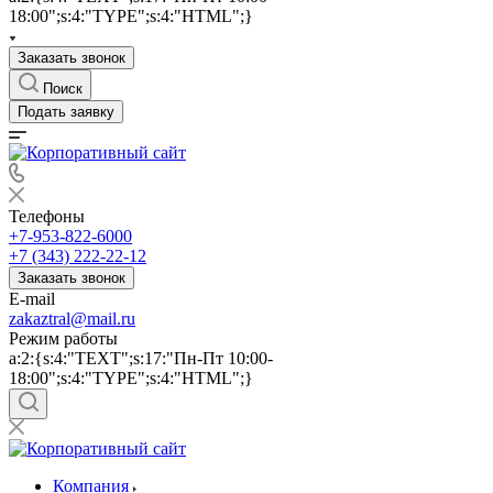
18:00";s:4:"TYPE";s:4:"HTML";}
Заказать звонок
Поиск
Подать заявку
Телефоны
+7-953-822-6000
+7 (343) 222-22-12
Заказать звонок
E-mail
zakaztral@mail.ru
Режим работы
a:2:{s:4:"TEXT";s:17:"Пн-Пт 10:00-
18:00";s:4:"TYPE";s:4:"HTML";}
Компания