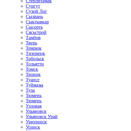
Стерлитамак
Сургут
Сухой Лог
Сызрань
Сыктывкар
Сысерть
Сясьстрой
Тамбов
Тверь
Темрюк
Тихорецк
Тобольск
Тольятти
Томск
Троицк
Туапсе
Туймазы
Тула
Тюмень
Тюмень
Узловая
Ульяновск
Ульяновск Урай
Урюпинск
Усинск