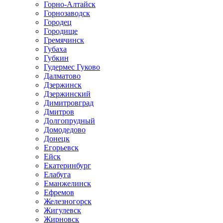
Горно-Алтайск
Горнозаводск
Городец
Городище
Гремячинск
Губаха
Губкин
Гудермес Гуково
Далматово
Дзержинск
Дзержинский
Димитровград
Дмитров
Долгопрудный
Домодедово
Донецк
Егорьевск
Ейск
Екатеринбург
Елабуга
Еманжелинск
Ефремов
Железногорск
Жигулевск
Жирновск