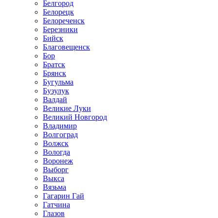
Белгород
Белорецк
Белореченск
Березники
Бийск
Благовещенск
Бор
Братск
Брянск
Бугульма
Бузулук
Валдай
Великие Луки
Великий Новгород
Владимир
Волгоград
Волжск
Вологда
Воронеж
Выборг
Выкса
Вязьма
Гагарин Гай
Гатчина
Глазов