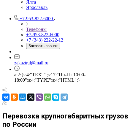
Ялта
Ярославль
+7-953-822-6000
Телефоны
+7-953-822-6000
+7 (343) 222-22-12
Заказать звонок
zakaztral@mail.ru
a:2:{s:4:"TEXT";s:17:"Пн-Пт 10:00-
18:00";s:4:"TYPE";s:4:"HTML";}
Перевозка крупногабаритных грузов
по России