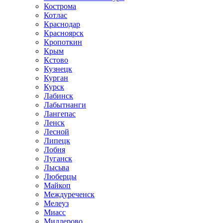
Кострома
Котлас
Краснодар
Красноярск
Кропоткин
Крым
Кстово
Кузнецк
Курган
Курск
Лабинск
Лабытнанги
Лангепас
Ленск
Лесной
Липецк
Лобня
Луганск
Лысьва
Люберцы
Майкоп
Междуреченск
Мелеуз
Миасс
Миллерово