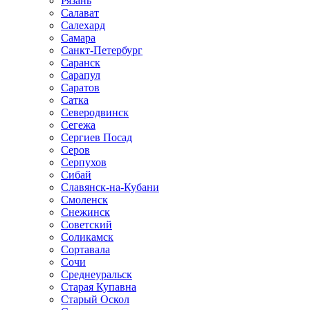
Рязань
Салават
Салехард
Самара
Санкт-Петербург
Саранск
Сарапул
Саратов
Сатка
Северодвинск
Сегежа
Сергиев Посад
Серов
Серпухов
Сибай
Славянск-на-Кубани
Смоленск
Снежинск
Советский
Соликамск
Сортавала
Сочи
Среднеуральск
Старая Купавна
Старый Оскол