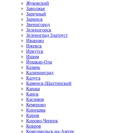
Жуковский
Заволжье
Заречный
Заринск
Звенигород
Зеленогорск
Зеленоград Златоуст
Иваново
Ижевск
Иркутск
Ишим
Йошкар-Ола
Казань
Калининград
Калуга
Каменск-Шахтинский
Канаш
Канск
Касимов
Кемерово
Кинешма
Киров
Кирово-Чепецк
Ковров
Комсомольск-на-Амуре