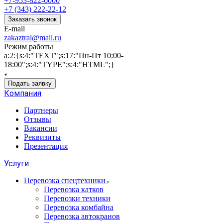
+7-953-822-6000
+7 (343) 222-22-12
Заказать звонок
E-mail
zakaztral@mail.ru
Режим работы
a:2:{s:4:"TEXT";s:17:"Пн-Пт 10:00-
18:00";s:4:"TYPE";s:4:"HTML";}
Подать заявку
Компания
Партнеры
Отзывы
Вакансии
Реквизиты
Презентация
Услуги
Перевозка спецтехники
Перевозка катков
Перевозки техники
Перевозка комбайна
Перевозка автокранов