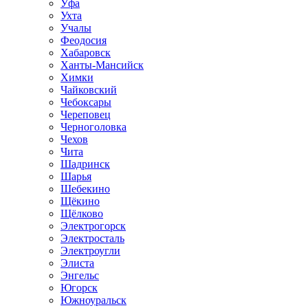
Уфа
Ухта
Учалы
Феодосия
Хабаровск
Ханты-Мансийск
Химки
Чайковский
Чебоксары
Череповец
Черноголовка
Чехов
Чита
Шадринск
Шарья
Шебекино
Щёкино
Щёлково
Электрогорск
Электросталь
Электроугли
Элиста
Энгельс
Югорск
Южноуральск