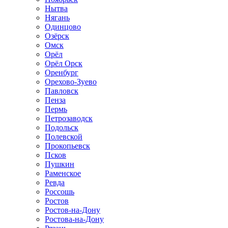
Нытва
Нягань
Одинцово
Озёрск
Омск
Орёл
Орёл Орск
Оренбург
Орехово-Зуево
Павловск
Пенза
Пермь
Петрозаводск
Подольск
Полевской
Прокопьевск
Псков
Пушкин
Раменское
Ревда
Россошь
Ростов
Ростов-на-Дону
Ростова-на-Дону