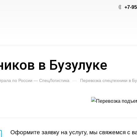
+7-9
иков в Бузулуке
 трала по России — СпецЛогистика
—
Перевозка спецтехники в Бу
Оформите заявку на услугу, мы свяжемся с 