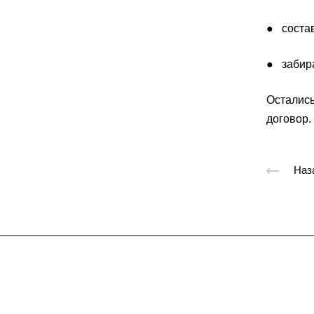
● соста
● забира
Остались
договор.
Наз
Подписывайтес
на новости и акц