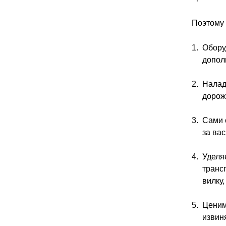
Поэтому 
Обору
допол
Налад
дорож
Сами 
за ва
Уделя
транс
вилку,
Ценим
извин