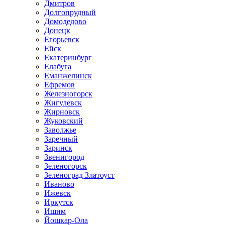
Дмитров
Долгопрудный
Домодедово
Донецк
Егорьевск
Ейск
Екатеринбург
Елабуга
Еманжелинск
Ефремов
Железногорск
Жигулевск
Жирновск
Жуковский
Заволжье
Заречный
Заринск
Звенигород
Зеленогорск
Зеленоград Златоуст
Иваново
Ижевск
Иркутск
Ишим
Йошкар-Ола