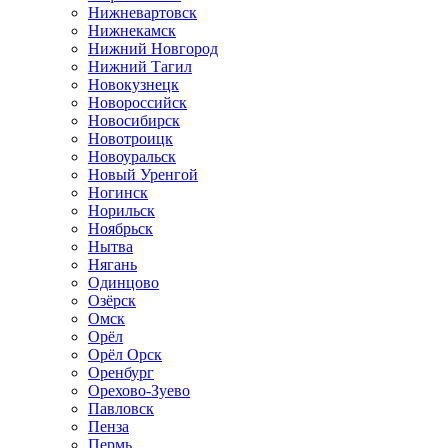
Нижневартовск
Нижнекамск
Нижний Новгород
Нижний Тагил
Новокузнецк
Новороссийск
Новосибирск
Новотроицк
Новоуральск
Новый Уренгой
Ногинск
Норильск
Ноябрьск
Нытва
Нягань
Одинцово
Озёрск
Омск
Орёл
Орёл Орск
Оренбург
Орехово-Зуево
Павловск
Пенза
Пермь