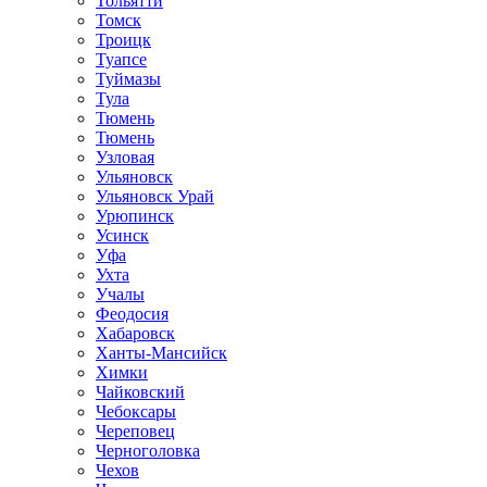
Тольятти
Томск
Троицк
Туапсе
Туймазы
Тула
Тюмень
Тюмень
Узловая
Ульяновск
Ульяновск Урай
Урюпинск
Усинск
Уфа
Ухта
Учалы
Феодосия
Хабаровск
Ханты-Мансийск
Химки
Чайковский
Чебоксары
Череповец
Черноголовка
Чехов