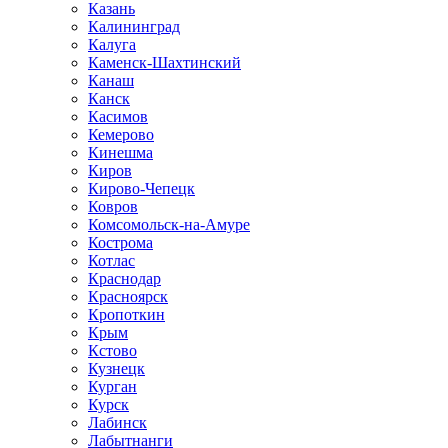
Казань
Калининград
Калуга
Каменск-Шахтинский
Канаш
Канск
Касимов
Кемерово
Кинешма
Киров
Кирово-Чепецк
Ковров
Комсомольск-на-Амуре
Кострома
Котлас
Краснодар
Красноярск
Кропоткин
Крым
Кстово
Кузнецк
Курган
Курск
Лабинск
Лабытнанги