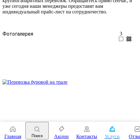
крупногабаритных перевозок. Обращайтесь прямо сейчас, и
уже сегодня наши менеджеры предоставят вам
индивидуальный прайс-лист на сотрудничество.
Фотогалерея
3
—
Поиск
Главная
Акции
Контакты
Услуги
Отз