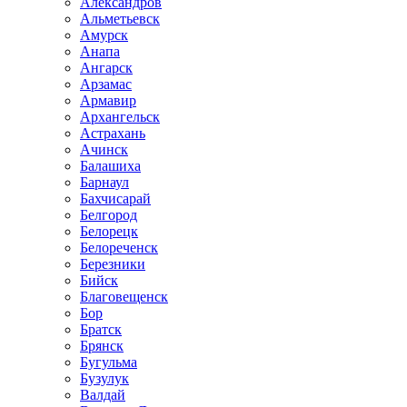
Александров
Альметьевск
Амурск
Анапа
Ангарск
Арзамас
Армавир
Архангельск
Астрахань
Ачинск
Балашиха
Барнаул
Бахчисарай
Белгород
Белорецк
Белореченск
Березники
Бийск
Благовещенск
Бор
Братск
Брянск
Бугульма
Бузулук
Валдай