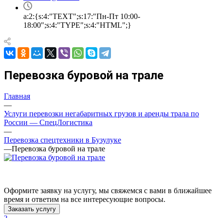
a:2:{s:4:"TEXT";s:17:"Пн-Пт 10:00-
18:00";s:4:"TYPE";s:4:"HTML";}
Перевозка буровой на трале
Главная
—
Услуги перевозки негабаритных грузов и аренды трала по
России — СпецЛогистика
—
Перевозка спецтехники в Бузулуке
—
Перевозка буровой на трале
Оформите заявку на услугу, мы свяжемся с вами в ближайшее
время и ответим на все интересующие вопросы.
Заказать услугу