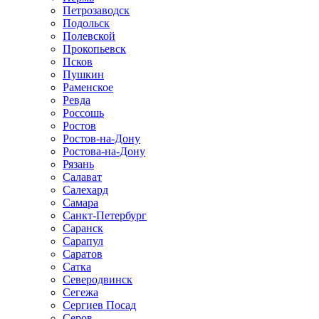
Петрозаводск
Подольск
Полевской
Прокопьевск
Псков
Пушкин
Раменское
Ревда
Россошь
Ростов
Ростов-на-Дону
Ростова-на-Дону
Рязань
Салават
Салехард
Самара
Санкт-Петербург
Саранск
Сарапул
Саратов
Сатка
Северодвинск
Сегежа
Сергиев Посад
Серов