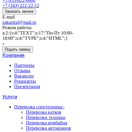
+7-953-822-6000
+7 (343) 222-22-12
Заказать звонок
E-mail
zakaztral@mail.ru
Режим работы
a:2:{s:4:"TEXT";s:17:"Пн-Пт 10:00-
18:00";s:4:"TYPE";s:4:"HTML";}
Подать заявку
Компания
Партнеры
Отзывы
Вакансии
Реквизиты
Презентация
Услуги
Перевозка спецтехники
Перевозка катков
Перевозки техники
Перевозка комбайна
Перевозка автокранов