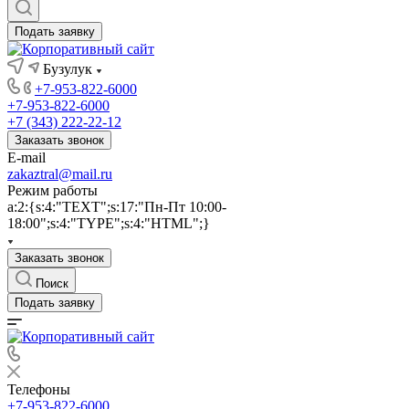
Подать заявку
Бузулук
+7-953-822-6000
+7-953-822-6000
+7 (343) 222-22-12
Заказать звонок
E-mail
zakaztral@mail.ru
Режим работы
a:2:{s:4:"TEXT";s:17:"Пн-Пт 10:00-
18:00";s:4:"TYPE";s:4:"HTML";}
Заказать звонок
Поиск
Подать заявку
Телефоны
+7-953-822-6000