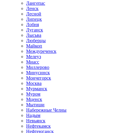
Лангепас
Ленск
Лесной
Липецк
Лобня
Луганск
Лысьва
Люберцы
Майкоп
Междуреченск
Мелеуз
Миасс
Миллерово
Минусинск
Мончегорск
Москва
Мурманск
Муром
Мценск
Мытищи
Набережные Челны
Надым
Невьянск
Нефтекамск
Нефтеюганск