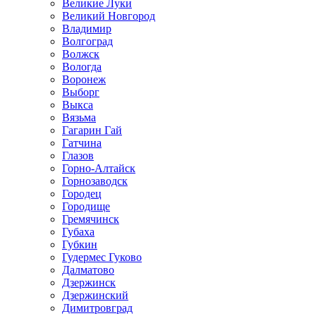
Великие Луки
Великий Новгород
Владимир
Волгоград
Волжск
Вологда
Воронеж
Выборг
Выкса
Вязьма
Гагарин Гай
Гатчина
Глазов
Горно-Алтайск
Горнозаводск
Городец
Городище
Гремячинск
Губаха
Губкин
Гудермес Гуково
Далматово
Дзержинск
Дзержинский
Димитровград