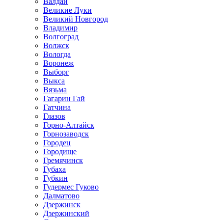
Валдай
Великие Луки
Великий Новгород
Владимир
Волгоград
Волжск
Вологда
Воронеж
Выборг
Выкса
Вязьма
Гагарин Гай
Гатчина
Глазов
Горно-Алтайск
Горнозаводск
Городец
Городище
Гремячинск
Губаха
Губкин
Гудермес Гуково
Далматово
Дзержинск
Дзержинский