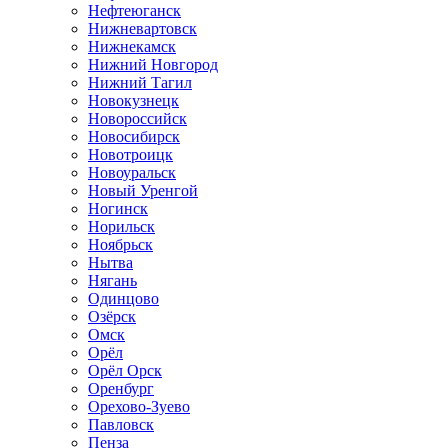
Нефтеюганск
Нижневартовск
Нижнекамск
Нижний Новгород
Нижний Тагил
Новокузнецк
Новороссийск
Новосибирск
Новотроицк
Новоуральск
Новый Уренгой
Ногинск
Норильск
Ноябрьск
Нытва
Нягань
Одинцово
Озёрск
Омск
Орёл
Орёл Орск
Оренбург
Орехово-Зуево
Павловск
Пенза