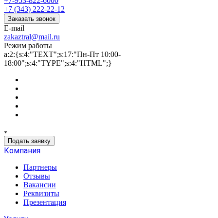
+7-953-822-6000
+7 (343) 222-22-12
Заказать звонок
E-mail
zakaztral@mail.ru
Режим работы
a:2:{s:4:"TEXT";s:17:"Пн-Пт 10:00-
18:00";s:4:"TYPE";s:4:"HTML";}
Подать заявку
Компания
Партнеры
Отзывы
Вакансии
Реквизиты
Презентация