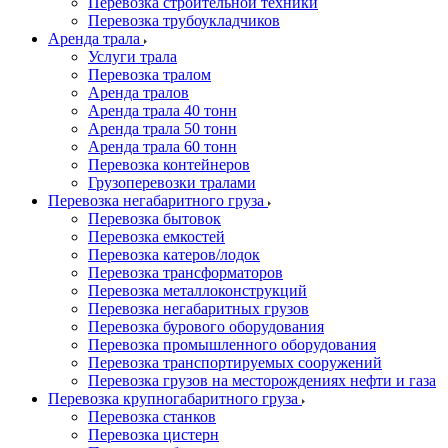
Перевозка строительной техники
Перевозка трубоукладчиков
Аренда трала
Услуги трала
Перевозка тралом
Аренда тралов
Аренда трала 40 тонн
Аренда трала 50 тонн
Аренда трала 60 тонн
Перевозка контейнеров
Грузоперевозки тралами
Перевозка негабаритного груза
Перевозка бытовок
Перевозка емкостей
Перевозка катеров/лодок
Перевозка трансформаторов
Перевозка металлоконструкций
Перевозка негабаритных грузов
Перевозка бурового оборудования
Перевозка промышленного оборудования
Перевозка транспортируемых сооружений
Перевозка грузов на месторождениях нефти и газа
Перевозка крупногабаритного груза
Перевозка станков
Перевозка цистерн