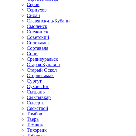
Серов
Серпухов
Сибай
Славянск-на-Кубани
Смоленск
Снежинск
Советский
Соликамск
Сортавала
Сочи
Среднеуральск
Старая Купавна
Старый Оскол
Стерлитамак
Сургут
Сухой Лог
Сызрань
Сыктывкар
Сысерть
Сясьстрой
Тамбов
Тверь
Темрюк
Тихорецк
Тобольск