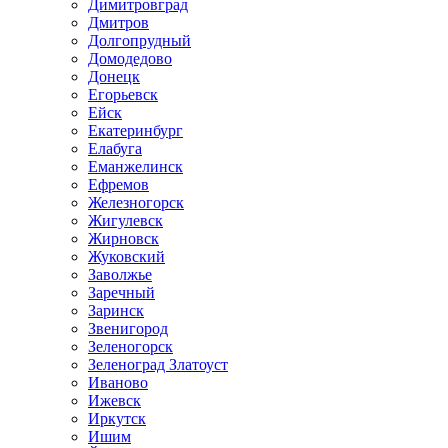
Димитровград
Дмитров
Долгопрудный
Домодедово
Донецк
Егорьевск
Ейск
Екатеринбург
Елабуга
Еманжелинск
Ефремов
Железногорск
Жигулевск
Жирновск
Жуковский
Заволжье
Заречный
Заринск
Звенигород
Зеленогорск
Зеленоград Златоуст
Иваново
Ижевск
Иркутск
Ишим