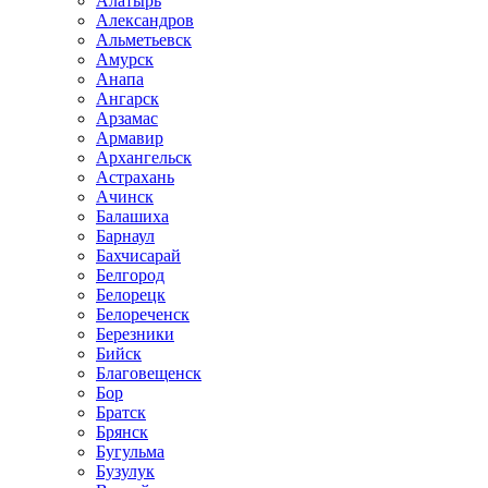
Алатырь
Александров
Альметьевск
Амурск
Анапа
Ангарск
Арзамас
Армавир
Архангельск
Астрахань
Ачинск
Балашиха
Барнаул
Бахчисарай
Белгород
Белорецк
Белореченск
Березники
Бийск
Благовещенск
Бор
Братск
Брянск
Бугульма
Бузулук