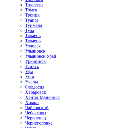
Тольятти
Томск
Троицк
Туапсе
Туймазы
Тула
Тюмень
Тюмень
Узловая
Ульяновск
Ульяновск Урай
Урюпинск
Усинск
Уфа
Ухта
Учалы
Феодосия
Хабаровск
Ханты-Мансийск
Химки
Чайковский
Чебоксары
Череповец
Черноголовка