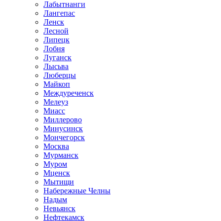
Лабытнанги
Лангепас
Ленск
Лесной
Липецк
Лобня
Луганск
Лысьва
Люберцы
Майкоп
Междуреченск
Мелеуз
Миасс
Миллерово
Минусинск
Мончегорск
Москва
Мурманск
Муром
Мценск
Мытищи
Набережные Челны
Надым
Невьянск
Нефтекамск