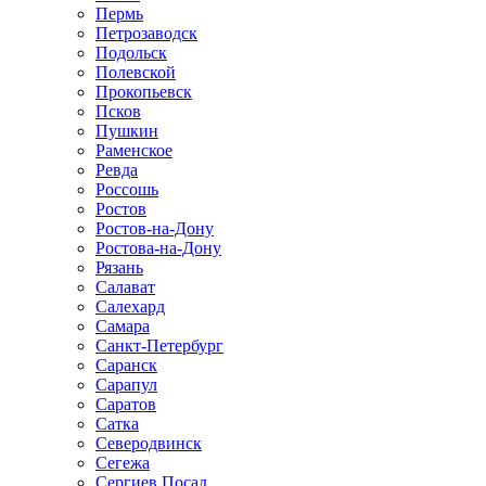
Пермь
Петрозаводск
Подольск
Полевской
Прокопьевск
Псков
Пушкин
Раменское
Ревда
Россошь
Ростов
Ростов-на-Дону
Ростова-на-Дону
Рязань
Салават
Салехард
Самара
Санкт-Петербург
Саранск
Сарапул
Саратов
Сатка
Северодвинск
Сегежа
Сергиев Посад