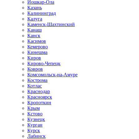
Йошкар-Ола
Казань
Калининград
Калуга
Каменск-Шахтинский
Канаш
Канск
Касимов
Кемерово
Кинешма
Киров
Кирово-Чепецк
Ковров
Комсомольск-на-Амуре
Кострома
Котлас
Краснодар
Красноярск
Кропоткин
Крым
Кстово
Кузнецк
Курган
Курск
Лабинск