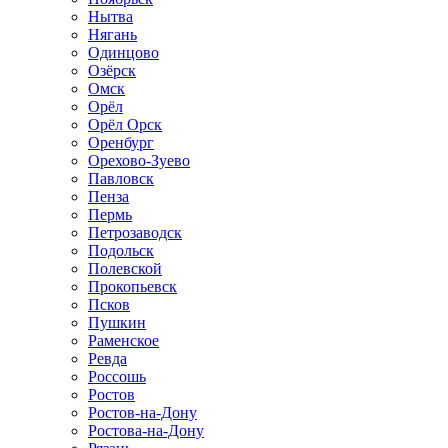
Нытва
Нягань
Одинцово
Озёрск
Омск
Орёл
Орёл Орск
Оренбург
Орехово-Зуево
Павловск
Пенза
Пермь
Петрозаводск
Подольск
Полевской
Прокопьевск
Псков
Пушкин
Раменское
Ревда
Россошь
Ростов
Ростов-на-Дону
Ростова-на-Дону