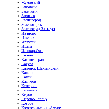
Жуковский
Заволжье
Заречный
Заринск
Звенигород
Зеленогорск
Зеленоград Златоуст
Иваново
Ижевск
Иркутск
Ишим
Йошкар-Ола
Казань
Калининград
Калуга
Каменск-Шахтинский
Канаш
Канск
Касимов
Кемерово
Кинешма
Киров
Кирово-Чепецк
Ковров
Комсомольск-на-Амуре