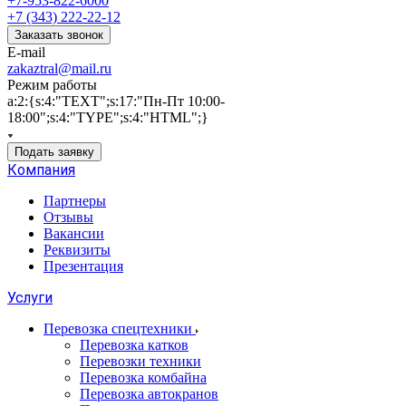
+7-953-822-6000
+7 (343) 222-22-12
Заказать звонок
E-mail
zakaztral@mail.ru
Режим работы
a:2:{s:4:"TEXT";s:17:"Пн-Пт 10:00-
18:00";s:4:"TYPE";s:4:"HTML";}
Подать заявку
Компания
Партнеры
Отзывы
Вакансии
Реквизиты
Презентация
Услуги
Перевозка спецтехники
Перевозка катков
Перевозки техники
Перевозка комбайна
Перевозка автокранов