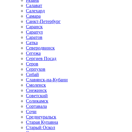
Рязань
Салават
Салехард
Самара
Санкт-Петербург
Саранск
Сарапул
Саратов
Сатка
Северодвинск
Сегежа
Сергиев Посад
Серов
Серпухов
Сибай
Славянск-на-Кубани
Смоленск
Снежинск
Советский
Соликамск
Сортавала
Сочи
Среднеуральск
Старая Купавна
Старый Оскол