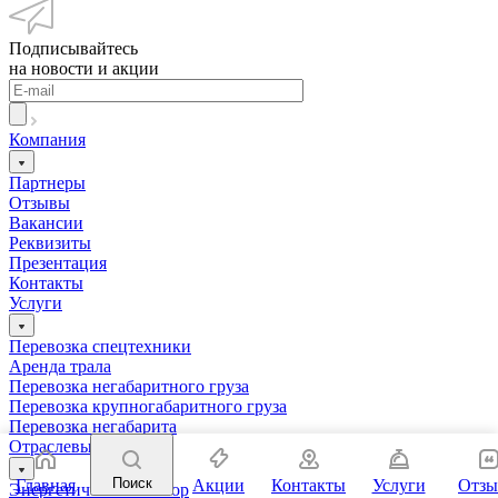
Подписывайтесь
на новости и акции
Компания
Партнеры
Отзывы
Вакансии
Реквизиты
Презентация
Контакты
Услуги
Перевозка спецтехники
Аренда трала
Перевозка негабаритного груза
Перевозка крупногабаритного груза
Перевозка негабарита
Отраслевые решения
Поиск
Главная
Акции
Контакты
Услуги
Отз
Энергетический сектор