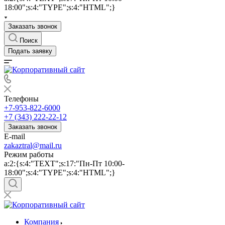
18:00";s:4:"TYPE";s:4:"HTML";}
Заказать звонок
Поиск
Подать заявку
Телефоны
+7-953-822-6000
+7 (343) 222-22-12
Заказать звонок
E-mail
zakaztral@mail.ru
Режим работы
a:2:{s:4:"TEXT";s:17:"Пн-Пт 10:00-
18:00";s:4:"TYPE";s:4:"HTML";}
Компания