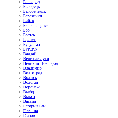
Белгород
Белорецк
Белореченск
Березники
Бийск
Благовещенск
Бор
Братск
Брянск
Бугульма
Бузулук
Валдай
Великие Луки
Великий Новгород
Владимир
Волгоград
Волжск
Вологда
Воронеж
Выборг
Выкса
Вязьма
Гагарин Гай
Гатчина
Глазов