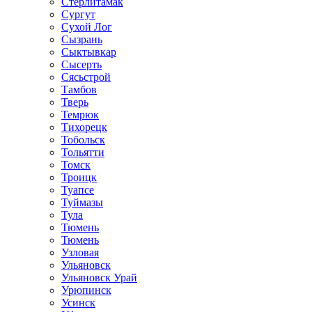
Стерлитамак
Сургут
Сухой Лог
Сызрань
Сыктывкар
Сысерть
Сясьстрой
Тамбов
Тверь
Темрюк
Тихорецк
Тобольск
Тольятти
Томск
Троицк
Туапсе
Туймазы
Тула
Тюмень
Тюмень
Узловая
Ульяновск
Ульяновск Урай
Урюпинск
Усинск