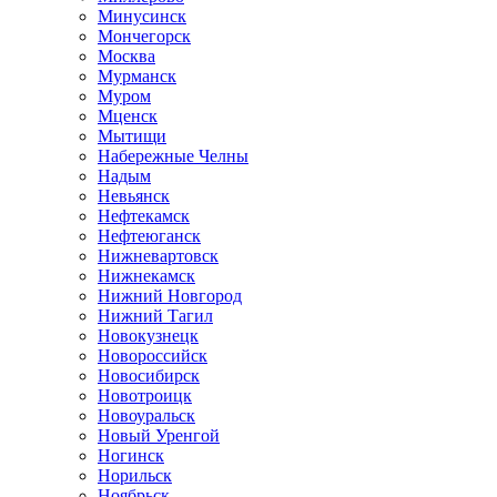
Минусинск
Мончегорск
Москва
Мурманск
Муром
Мценск
Мытищи
Набережные Челны
Надым
Невьянск
Нефтекамск
Нефтеюганск
Нижневартовск
Нижнекамск
Нижний Новгород
Нижний Тагил
Новокузнецк
Новороссийск
Новосибирск
Новотроицк
Новоуральск
Новый Уренгой
Ногинск
Норильск
Ноябрьск