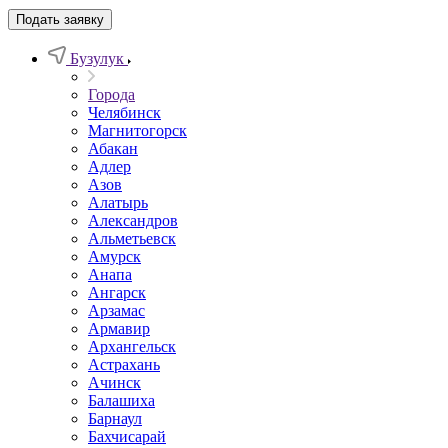
Подать заявку
Бузулук
Города
Челябинск
Магнитогорск
Абакан
Адлер
Азов
Алатырь
Александров
Альметьевск
Амурск
Анапа
Ангарск
Арзамас
Армавир
Архангельск
Астрахань
Ачинск
Балашиха
Барнаул
Бахчисарай