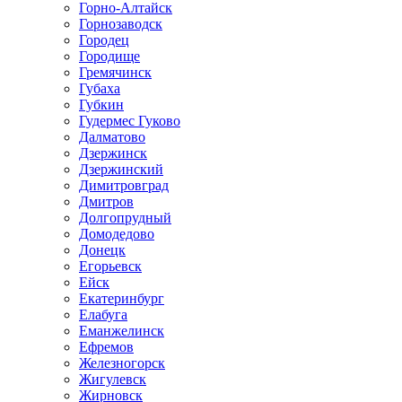
Горно-Алтайск
Горнозаводск
Городец
Городище
Гремячинск
Губаха
Губкин
Гудермес Гуково
Далматово
Дзержинск
Дзержинский
Димитровград
Дмитров
Долгопрудный
Домодедово
Донецк
Егорьевск
Ейск
Екатеринбург
Елабуга
Еманжелинск
Ефремов
Железногорск
Жигулевск
Жирновск