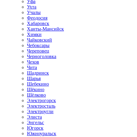
Уфа
Ухта
Учалы
Феодосия
Хабаровск
Ханты-Мансийск
Химки
Чайковский
Чебоксары
Череповец
Черноголовка
Чехов
Чита
Шадринск
Шарья
Шебекино
Щёкино
Щёлково
Электрогорск
Электросталь
Электроугли
Элиста
Энгельс
Югорск
Южноуральск