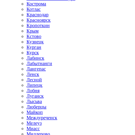
Кострома
Котлас
Краснодар
Красноярск
Кропоткин
Крым
Кстово
Кузнецк
Курган
Курск
Лабинск
Лабытнанги
Лангепас
Ленск
Лесной
Липецк
Лобня
Луганск
Лысьва
Люберцы
Майкоп
Междуреченск
Мелеуз
Миасс
Миллерово