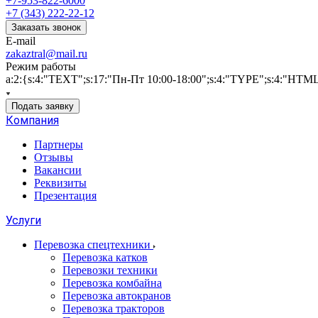
+7-953-822-6000
+7 (343) 222-22-12
Заказать звонок
E-mail
zakaztral@mail.ru
Режим работы
a:2:{s:4:"TEXT";s:17:"Пн-Пт 10:00-18:00";s:4:"TYPE";s:4:"HTM
Подать заявку
Компания
Партнеры
Отзывы
Вакансии
Реквизиты
Презентация
Услуги
Перевозка спецтехники
Перевозка катков
Перевозки техники
Перевозка комбайна
Перевозка автокранов
Перевозка тракторов