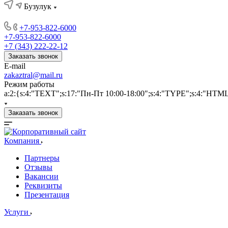
Бузулук
+7-953-822-6000
+7-953-822-6000
+7 (343) 222-22-12
Заказать звонок
E-mail
zakaztral@mail.ru
Режим работы
a:2:{s:4:"TEXT";s:17:"Пн-Пт 10:00-18:00";s:4:"TYPE";s:4:"HTM
Заказать звонок
Компания
Партнеры
Отзывы
Вакансии
Реквизиты
Презентация
Услуги