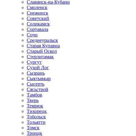
Славянск-на-Кубани
Смоленск
Снежинск
Советский
Соликамск
Сортавала
Сочи
Среднеуральск
Старая Купавна
Старый Оскол
Стерлитамак
Сургут
Сухой Лог
Сызрань
Сыктывкар
Сысерть
Сясьстрой
Тамбов
Тверь
Темрюк
Тихорецк
Тобольск
Тольятти
Томск
Троицк