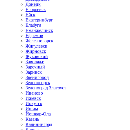
Донецк
Егорьевск
Ейск
Екатеринбург
Елабуга
Еманжелинск
Ефремов
Железногорск
Жигулевск
Жирновск
Жуковский
Заволжье
Заречный
Заринск
Звенигород
Зеленогорск
Зеленоград Златоуст
Иваново
Ижевск
Иркутск
Ишим
Йошкар-Ола
Казань
Калининград
Калуга