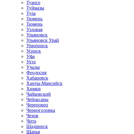
Туапсе
Туймазы
Тула
Тюмень
Тюмень
Узловая
Ульяновск
Ульяновск Урай
Урюпинск
Усинск
Уфа
Ухта
Учалы
Феодосия
Хабаровск
Ханты-Мансийск
Химки
Чайковский
Чебоксары
Череповец
Черноголовка
Чехов
Чита
Шадринск
Шарья