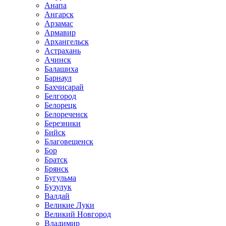
Анапа
Ангарск
Арзамас
Армавир
Архангельск
Астрахань
Ачинск
Балашиха
Барнаул
Бахчисарай
Белгород
Белорецк
Белореченск
Березники
Бийск
Благовещенск
Бор
Братск
Брянск
Бугульма
Бузулук
Валдай
Великие Луки
Великий Новгород
Владимир