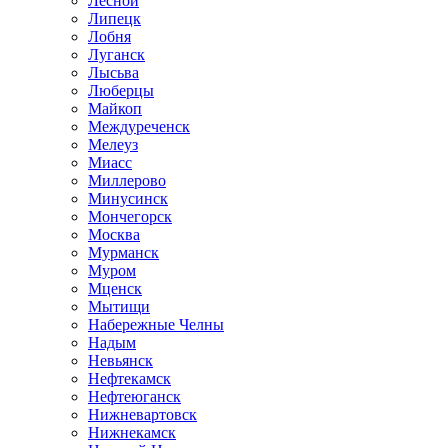
Лесной
Липецк
Лобня
Луганск
Лысьва
Люберцы
Майкоп
Междуреченск
Мелеуз
Миасс
Миллерово
Минусинск
Мончегорск
Москва
Мурманск
Муром
Мценск
Мытищи
Набережные Челны
Надым
Невьянск
Нефтекамск
Нефтеюганск
Нижневартовск
Нижнекамск