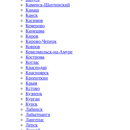
Каменск-Шахтинский
Канаш
Канск
Касимов
Кемерово
Кинешма
Киров
Кирово-Чепецк
Ковров
Комсомольск-на-Амуре
Кострома
Котлас
Краснодар
Красноярск
Кропоткин
Крым
Кстово
Кузнецк
Курган
Курск
Лабинск
Лабытнанги
Лангепас
Ленск