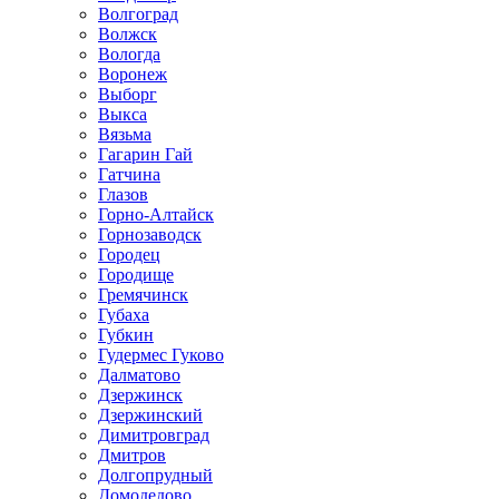
Волгоград
Волжск
Вологда
Воронеж
Выборг
Выкса
Вязьма
Гагарин Гай
Гатчина
Глазов
Горно-Алтайск
Горнозаводск
Городец
Городище
Гремячинск
Губаха
Губкин
Гудермес Гуково
Далматово
Дзержинск
Дзержинский
Димитровград
Дмитров
Долгопрудный
Домодедово