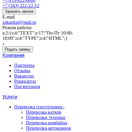
+7-953-822-6000
+7 (343) 222-22-12
Заказать звонок
E-mail
zakaztral@mail.ru
Режим работы
a:2:{s:4:"TEXT";s:17:"Пн-Пт 10:00-
18:00";s:4:"TYPE";s:4:"HTML";}
Подать заявку
Компания
Партнеры
Отзывы
Вакансии
Реквизиты
Презентация
Услуги
Перевозка спецтехники
Перевозка катков
Перевозки техники
Перевозка комбайна
Перевозка автокранов