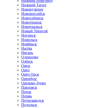
Нижний Новгород
Нижний Тагил
Новокузнецк
Новороссийск
Новосибирск
Новотроицк
Новоуральск
Новый Уренгой
Ногинск
Норильск
Ноябрьск
Нытва
Нягань
Одинцово
Озёрск
Омск
Орёл
Орёл Орск
Оренбург
Орехово-Зуево
Павловск
Пенза
Пермь
Петрозаводск
Подольск