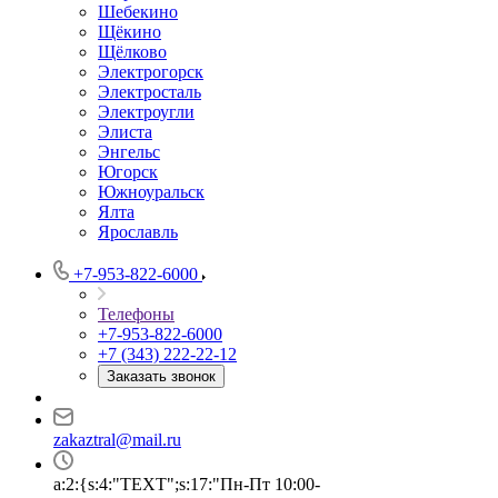
Шебекино
Щёкино
Щёлково
Электрогорск
Электросталь
Электроугли
Элиста
Энгельс
Югорск
Южноуральск
Ялта
Ярославль
+7-953-822-6000
Телефоны
+7-953-822-6000
+7 (343) 222-22-12
Заказать звонок
zakaztral@mail.ru
a:2:{s:4:"TEXT";s:17:"Пн-Пт 10:00-