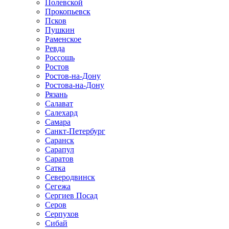
Полевской
Прокопьевск
Псков
Пушкин
Раменское
Ревда
Россошь
Ростов
Ростов-на-Дону
Ростова-на-Дону
Рязань
Салават
Салехард
Самара
Санкт-Петербург
Саранск
Сарапул
Саратов
Сатка
Северодвинск
Сегежа
Сергиев Посад
Серов
Серпухов
Сибай